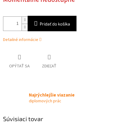
cena:
Pridať do košíka
Detailné informácie
OPÝTAŤ SA
ZDIEĽAŤ
Najrýchlejšie viazanie
diplomových prác
Súvisiaci tovar