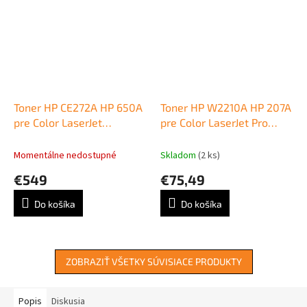
Toner HP CE272A HP 650A
Toner HP W2210A HP 207A
pre Color LaserJet
pre Color LaserJet Pro
Enterprise CP5520/M750
M255/MFP M282/ M283
yellow (15.000 str.)
black (1.350 str.)
Momentálne nedostupné
Skladom
(2 ks)
€549
€75,49
Do košíka
Do košíka
ZOBRAZIŤ VŠETKY SÚVISIACE PRODUKTY
Popis
Diskusia