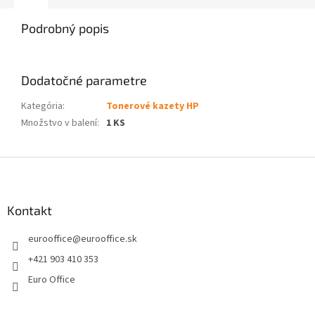
Podrobný popis
Dodatočné parametre
Kategória
:
Tonerové kazety HP
Množstvo v balení
:
1 KS
Z
á
p
ä
Kontakt
t
eurooffice
@
eurooffice.sk
i
e
+421 903 410 353
Euro Office