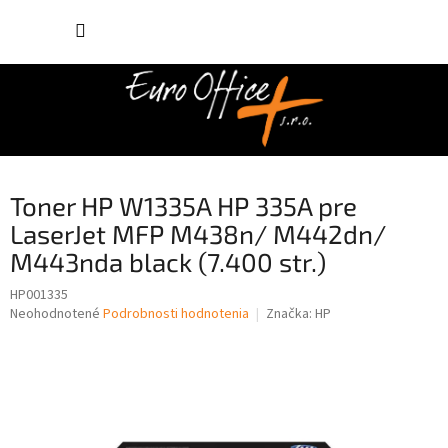
Prejsť
NÁKUP
na
obsah
KOŠÍK
Toner HP W1335A HP 335A pre
LaserJet MFP M438n/ M442dn/
M443nda black (7.400 str.)
HP001335
Priemerné
Neohodnotené
Podrobnosti hodnotenia
Značka:
HP
hodnotenie
produktu
je
0,0
z
5
hviezdičiek.