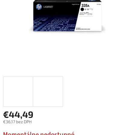
€44,49
€36,17 bez DPH
Jednotková
Momentálne nedostupné