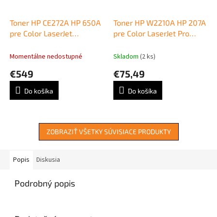
Toner HP CE272A HP 650A
Toner HP W2210A HP 207A
pre Color LaserJet
pre Color LaserJet Pro
Enterprise CP5520/M750
M255/MFP M282/ M283
yellow (15.000 str.)
black (1.350 str.)
Momentálne nedostupné
Skladom
(2 ks)
€549
€75,49
Do košíka
Do košíka
ZOBRAZIŤ VŠETKY SÚVISIACE PRODUKTY
Popis
Diskusia
Podrobný popis