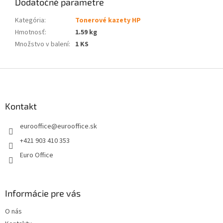
Dodatočné parametre
Kategória
:
Tonerové kazety HP
Hmotnosť
:
1.59 kg
Množstvo v balení
:
1 KS
Z
á
p
ä
Kontakt
t
eurooffice
@
eurooffice.sk
i
e
+421 903 410 353
Euro Office
Informácie pre vás
O nás