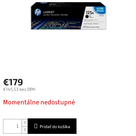
€179
€145,53 bez DPH
Jednotková
Momentálne nedostupné
cena:
Pridať do košíka