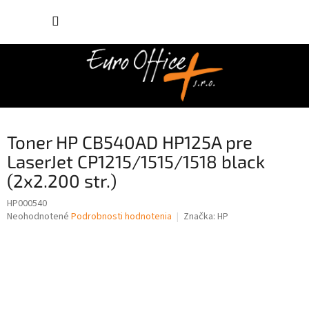
Prejsť
NÁKUP
na
obsah
KOŠÍK
Toner HP CB540AD HP125A pre
LaserJet CP1215/1515/1518 black
(2x2.200 str.)
HP000540
Priemerné
Neohodnotené
Podrobnosti hodnotenia
Značka:
HP
hodnotenie
produktu
je
0,0
z
5
hviezdičiek.