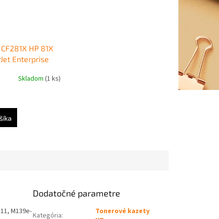
 CF281X HP 81X
Jet Enterprise
06/M630 black
Skladom
(1 ks)
tr.)
šíka
Dodatočné parametre
111, M139e-
Tonerové kazety
Kategória
: