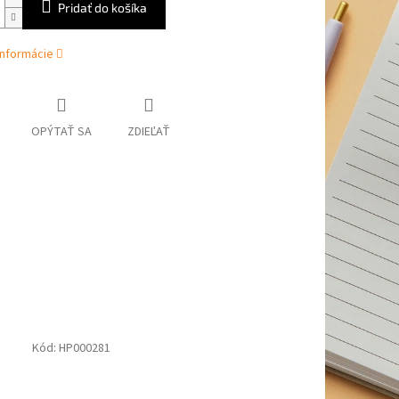
Pridať do košíka
informácie
OPÝTAŤ SA
ZDIEĽAŤ
Kód:
HP000281