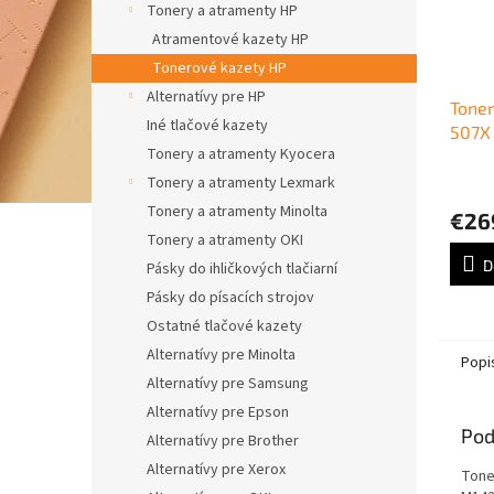
Tonery a atramenty HP
Atramentové kazety HP
Tonerové kazety HP
Alternatívy pre HP
Tone
Iné tlačové kazety
507X 
Tonery a atramenty Kyocera
Colo
black
Tonery a atramenty Lexmark
Tonery a atramenty Minolta
€26
Tonery a atramenty OKI
D
Pásky do ihličkových tlačiarní
Pásky do písacích strojov
Ostatné tlačové kazety
Alternatívy pre Minolta
Popi
Alternatívy pre Samsung
Alternatívy pre Epson
Pod
Alternatívy pre Brother
Alternatívy pre Xerox
Tone