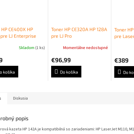
r HP CE400X HP
Toner HP CE320A HP 128A
Toner HP
pre LJ Enterprise
pre LJ Pro
pre Laser
r M551/M570/M575
CP1525n/CM1415 black
M605/M6
Skladom
(1 ks)
Momentálne nedostupné
 (11.000 str.)
(2.000 str.)
(25.000 s
9
€96,99
€389
o košíka
Do košíka
Do ko
s
Diskusia
robný popis
rová kazeta HP 142A je kompatibilná so zariadeniami: HP LaserJet M110, M