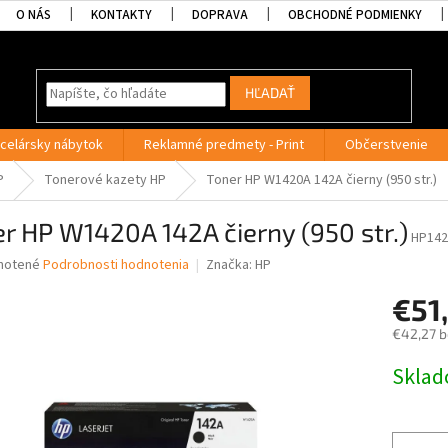
O NÁS
KONTAKTY
DOPRAVA
OBCHODNÉ PODMIENKY
HĽADAŤ
celársky nábytok
Reklamné predmety - Print
Občerstvenie
P
Tonerové kazety HP
Toner HP W1420A 142A čierny (950 str.)
r HP W1420A 142A čierny (950 str.)
HP142
né
notené
Podrobnosti hodnotenia
Značka:
HP
nie
€51
u
€42,27 
Jednotk
Skla
cena:
iek.