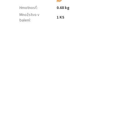
HP
Hmotnosť
:
0.68 kg
Množstvo v
1 KS
balení
: