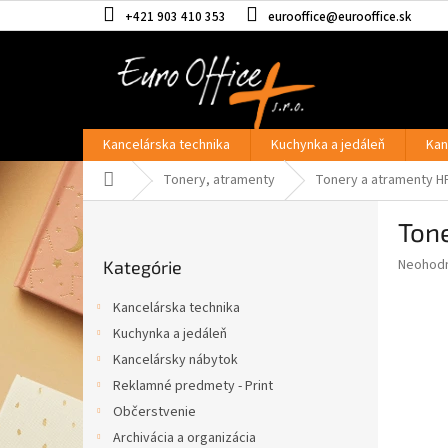
Prejsť
+421 903 410 353
eurooffice@eurooffice.sk
na
obsah
Kancelárska technika
Kuchynka a jedáleň
Kan
Domov
Tonery, atramenty
Tonery a atramenty H
B
Tone
o
Preskočiť
č
Priemer
Neohod
Kategórie
kategórie
n
hodnote
ý
produkt
Kancelárska technika
p
je
Kuchynka a jedáleň
0,0
a
z
Kancelársky nábytok
n
5
e
Reklamné predmety - Print
hviezdič
l
Občerstvenie
Archivácia a organizácia