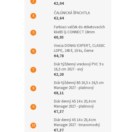
€2,04
ČALÚNICKÁ ŠPACHTLA
€2,64
Farbiaci valček do etiketovacích
klieští Q-CONNECT 18mm
€0,93
Vrecia DONAU EXPERT, CLASSIC
LDPE, 240 ℓ, 10 ks, čierne
€4,78
Diár týždenný vreckový PVC 9 x
16,5 cm 2027 - sivý
€2,20
Diár týždenný B5 16,5 x 24,5 cm
Manager 2027 - platinový
€8,11
Diár denný A5 14 x 20,4 cm
Manager 2027 - platinový
€7,37
Diár denný A5 14 x 20,4 cm
Manager 2027 - tmavomodrý
€7,37