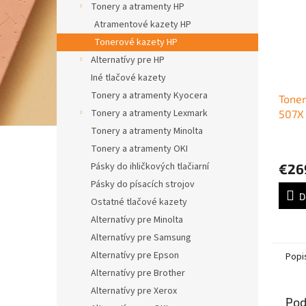
Tonery a atramenty HP
Atramentové kazety HP
Tonerové kazety HP
Alternatívy pre HP
Iné tlačové kazety
Tonery a atramenty Kyocera
Tone
Tonery a atramenty Lexmark
507X 
Colo
Tonery a atramenty Minolta
black
Tonery a atramenty OKI
Pásky do ihličkových tlačiarní
€26
Pásky do písacích strojov
D
Ostatné tlačové kazety
Alternatívy pre Minolta
Alternatívy pre Samsung
Alternatívy pre Epson
Popi
Alternatívy pre Brother
Alternatívy pre Xerox
Pod