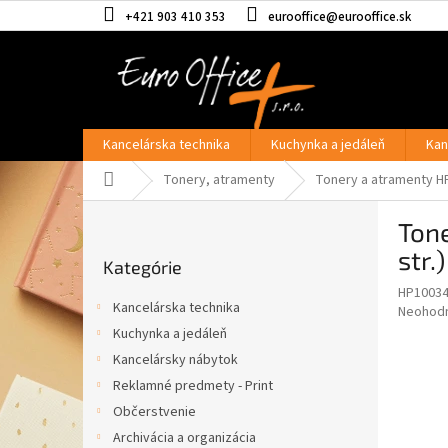
Prejsť
+421 903 410 353
eurooffice@eurooffice.sk
na
obsah
Kancelárska technika
Kuchynka a jedáleň
Kan
Domov
Tonery, atramenty
Tonery a atramenty H
B
Tone
o
Preskočiť
č
str.)
Kategórie
kategórie
n
HP1003
ý
Kancelárska technika
Priemer
Neohod
p
hodnote
Kuchynka a jedáleň
a
produkt
Kancelársky nábytok
n
je
e
Reklamné predmety - Print
0,0
z
l
Občerstvenie
5
Archivácia a organizácia
hviezdič