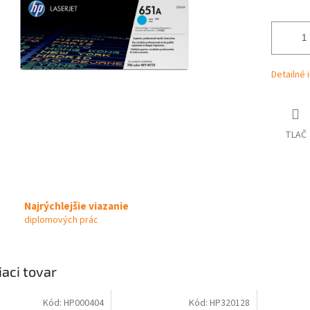
Detailné 
TLAČ
Najrýchlejšie viazanie
diplomových prác
iaci tovar
Kód:
HP000404
Kód:
HP320128