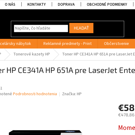
O NÁS
KONTAKTY
DOPRAVA
OBCHODNÉ PODMIENKY
HĽADAŤ
celársky nábytok
Reklamné predmety - Print
Občerstvenie
P
Tonerové kazety HP
Toner HP CE341A HP 651A pre LaserJet En
r HP CE341A HP 651A pre LaserJet Ent
41
né
notené
Podrobnosti hodnotenia
Značka:
HP
nie
€58
u
€478,86
Jednotk
Momen
cena:
iek.