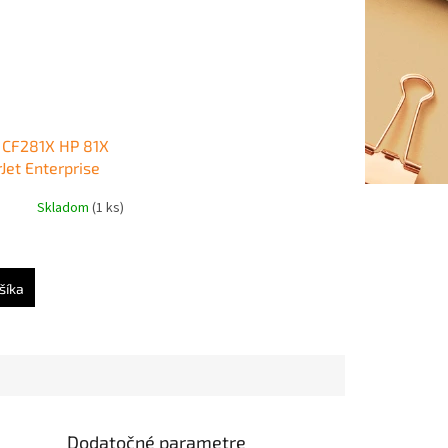
 CF281X HP 81X
Jet Enterprise
06/M630 black
Skladom
(1 ks)
tr.)
šíka
Dodatočné parametre