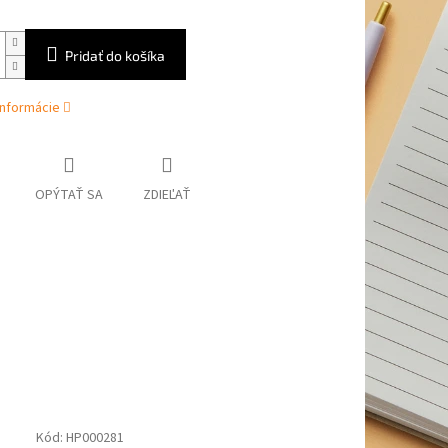
Pridať do košíka
informácie
OPÝTAŤ SA
ZDIEĽAŤ
Kód:
HP000281