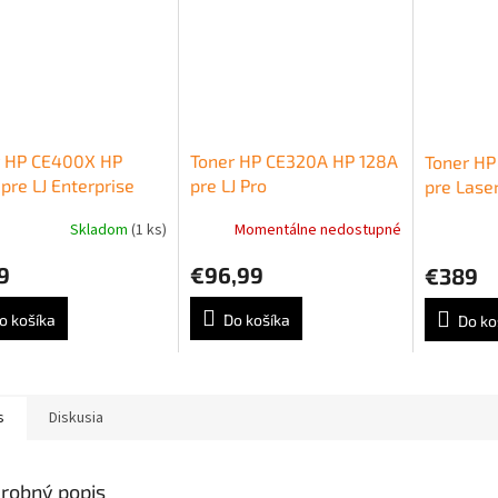
r HP CE400X HP
Toner HP CE320A HP 128A
Toner HP
pre LJ Enterprise
pre LJ Pro
pre Laser
r M551/M570/M575
CP1525n/CM1415 black
M605/M6
Skladom
(1 ks)
Momentálne nedostupné
 (11.000 str.)
(2.000 str.)
(25.000 s
9
€96,99
€389
o košíka
Do košíka
Do ko
s
Diskusia
robný popis