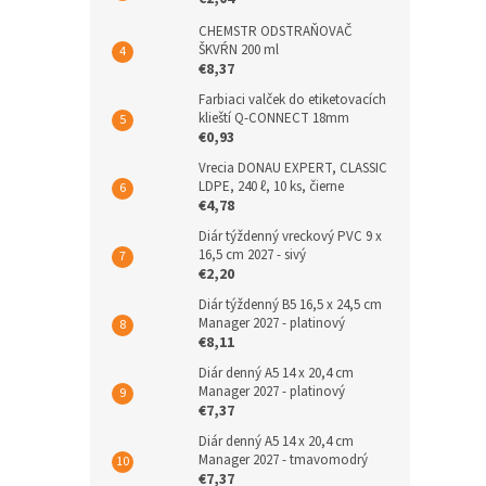
CHEMSTR ODSTRAŇOVAČ
ŠKVŔN 200 ml
€8,37
Farbiaci valček do etiketovacích
klieští Q-CONNECT 18mm
€0,93
Vrecia DONAU EXPERT, CLASSIC
LDPE, 240 ℓ, 10 ks, čierne
€4,78
Diár týždenný vreckový PVC 9 x
16,5 cm 2027 - sivý
€2,20
Diár týždenný B5 16,5 x 24,5 cm
Manager 2027 - platinový
€8,11
Diár denný A5 14 x 20,4 cm
Manager 2027 - platinový
€7,37
Diár denný A5 14 x 20,4 cm
Manager 2027 - tmavomodrý
€7,37