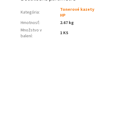
Tonerové kazety
Kategória
:
HP
Hmotnosť
:
2.67 kg
Množstvo v
1 KS
balení
: