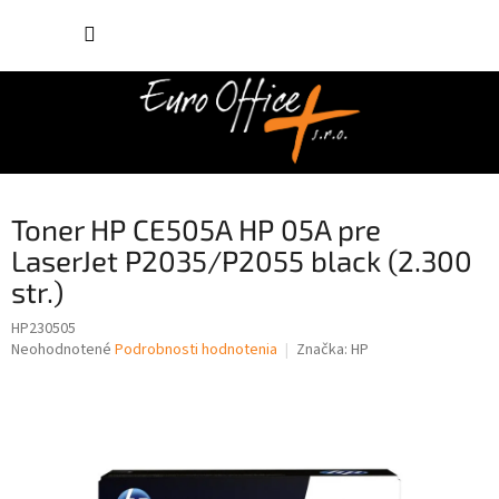
Prejsť
NÁKUP
na
obsah
KOŠÍK
Toner HP CE505A HP 05A pre
LaserJet P2035/P2055 black (2.300
str.)
HP230505
Priemerné
Neohodnotené
Podrobnosti hodnotenia
Značka:
HP
hodnotenie
produktu
je
0,0
z
5
hviezdičiek.