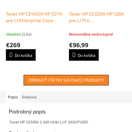
Toner HP CE400X HP 507X
Toner HP CE320A HP 128A
pre LJ Enterprise Color
pre LJ Pro
M551/M570/M575 black
CP1525n/CM1415 black
(11.000 str.)
(2.000 str.)
Skladom
(1 ks)
Momentálne nedostupné
€269
€96,99
Do košíka
Do košíka
ZOBRAZIŤ VŠETKY SÚVISIACE PRODUKTY
Popis
Diskusia
Podrobný popis
Toner HP CE505A 2 300 strán LJ P 2035/P2055.