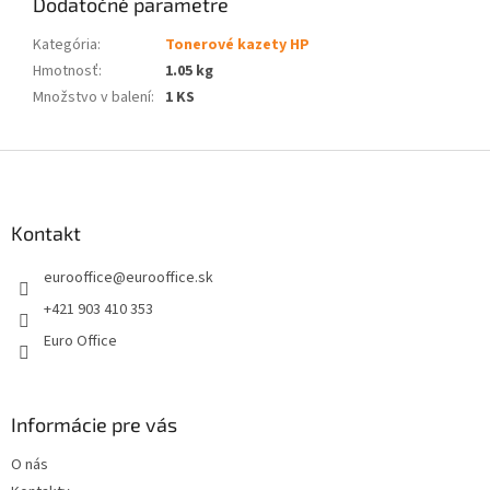
Dodatočné parametre
Kategória
:
Tonerové kazety HP
Hmotnosť
:
1.05 kg
Množstvo v balení
:
1 KS
Z
á
p
ä
Kontakt
t
eurooffice
@
eurooffice.sk
i
e
+421 903 410 353
Euro Office
Informácie pre vás
O nás