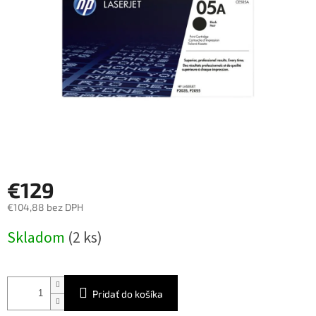
€129
€104,88 bez DPH
Jednotková
Skladom
(2 ks)
cena:
Pridať do košíka