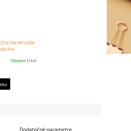
 CF413A HP 410A
Jet Pro
452/M477
Skladom
(2 ks)
(2.300 str.)
šíka
Dodatočné parametre