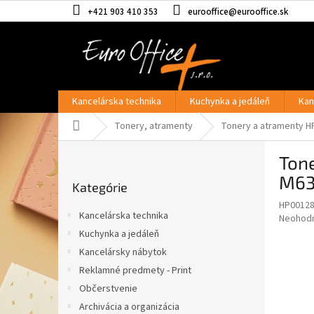
Prejsť
+421 903 410 353
eurooffice@eurooffice.sk
na
obsah
Kancelárska technika
Kuchynka a jedáleň
Kan
Domov
Tonery, atramenty
Tonery a atramenty H
B
Ton
o
Preskočiť
č
M630
Kategórie
kategórie
n
HP0012
ý
Kancelárska technika
Priemer
Neohod
p
hodnote
Kuchynka a jedáleň
a
produkt
Kancelársky nábytok
n
je
e
Reklamné predmety - Print
0,0
z
l
Občerstvenie
5
Archivácia a organizácia
hviezdič