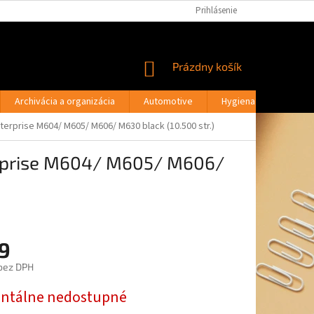
PODMIENKY OCHRANY OSOBNÝCH ÚDAJOV
Prihlásenie
MOJA OBJEDNÁVKA
NÁKUPNÝ
Prázdny košík
KOŠÍK
Archivácia a organizácia
Automotive
Hygiena a drogéria
erprise M604/ M605/ M606/ M630 black (10.500 str.)
terprise M604/ M605/ M606/
9
bez DPH
ová
tálne nedostupné