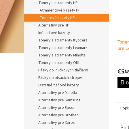
Tonery a atramenty HP
Atramentové kazety HP
Tonerové kazety HP
Alternatívy pre HP
Iné tlačové kazety
Tonery a atramenty Kyocera
Tone
Tonery a atramenty Lexmark
pre C
Ente
Tonery a atramenty Minolta
yello
Tonery a atramenty OKI
Pásky do ihličkových tlačiarní
€54
Pásky do písacích strojov
D
Ostatné tlačové kazety
Alternatívy pre Minolta
Alternatívy pre Samsung
Alternatívy pre Epson
Popi
Alternatívy pre Brother
Alternatívy pre Xerox
Pod