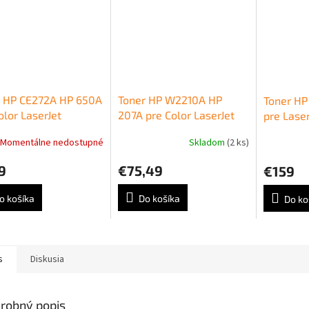
r HP CE272A HP 650A
Toner HP W2210A HP
Toner HP
olor LaserJet
207A pre Color LaserJet
pre Laser
rprise CP5520/M750
Pro M255/MFP M282/
M377/M
Momentálne nedostupné
Skladom
(2 ks)
w (15.000 str.)
M283 black (1.350 str.)
magenta 
9
€75,49
€159
o košíka
Do košíka
Do ko
s
Diskusia
robný popis