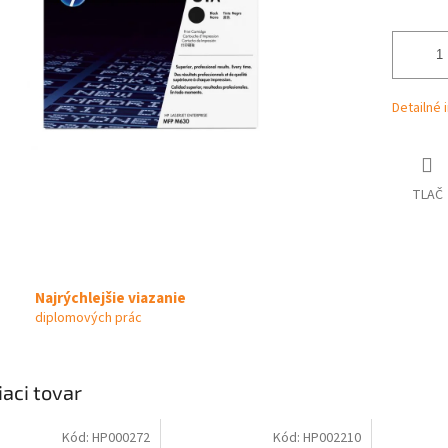
Detailné 
TLAČ
Najrýchlejšie viazanie
diplomových prác
iaci tovar
Kód:
HP000272
Kód:
HP002210