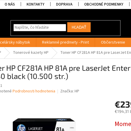
O NÁS
KONTAKTY
DOPRAVA
OBCHODNÉ PODMIENKY
HĽADAŤ
celársky nábytok
Reklamné predmety - Print
Občerstvenie
P
Tonerové kazety HP
Toner HP CF281A HP 81A pre LaserJet Ent
er HP CF281A HP 81A pre LaserJet En
 black (10.500 str.)
81
né
notené
Podrobnosti hodnotenia
Značka:
HP
nie
€23
u
€194,31 
Jednotk
Momen
cena:
iek.