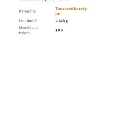
Tonerové kazety
Kategória
:
HP
Hmotnosť
:
2.44 kg
Množstvo v
1 KS
balení
: