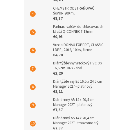
CHEMSTR ODSTRAŇOVAČ
ŠKVŔN 200 ml
€8,37
Farbiaci valček do etiketovacích
klieští Q-CONNECT 18mm
€0,93
Vrecia DONAU EXPERT, CLASSIC
LDPE, 240 ℓ, 10 ks, čierne
€4,78
Diár týždenný vreckový PVC 9 x
16,5 cm 2027 - sivý
€2,20
Diár týždenný B5 16,5 x 24,5 cm
Manager 2027 - platinový
€8,11
Diár denný A5 14 x 20,4 cm
Manager 2027 - platinový
€7,37
Diár denný A5 14 x 20,4 cm
Manager 2027 - tmavomodrý
€7,37