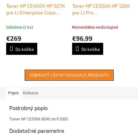
Toner HP CE400X HP 507X
Toner HP CE320A HP 128A
pre LJ Enterprise Color
pre LJ Pro
M551/M570/M575 black
CP1525n/CM1415 black
(11.000 str.)
(2.000 str.)
Skladom
(1 ks)
Momentálne nedostupné
€269
€96,99
Do košíka
Do košíka
ZOBRAZIŤ VŠETKY SÚVISIACE PRODUKTY
Popis
Diskusia
Podrobný popis
Toner HP CE505X 6500 str.P2055.
Dodatočné parametre