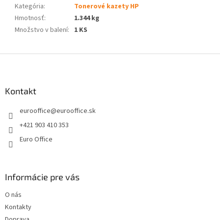
Kategória
:
Tonerové kazety HP
Hmotnosť
:
1.344 kg
Množstvo v balení
:
1 KS
Z
á
p
ä
Kontakt
t
eurooffice
@
eurooffice.sk
i
e
+421 903 410 353
Euro Office
Informácie pre vás
O nás
Kontakty
Doprava