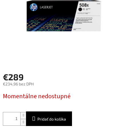
€289
€234,96 bez DPH
Jednotková
Momentálne nedostupné
cena:
Pridať do košíka