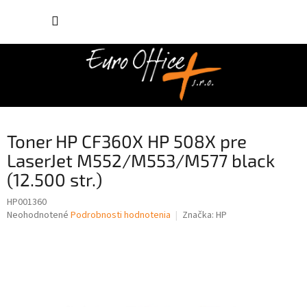
Prejsť
NÁKUP
na
obsah
KOŠÍK
Toner HP CF360X HP 508X pre
LaserJet M552/M553/M577 black
(12.500 str.)
HP001360
Priemerné
Neohodnotené
Podrobnosti hodnotenia
Značka:
HP
hodnotenie
produktu
je
0,0
z
5
hviezdičiek.