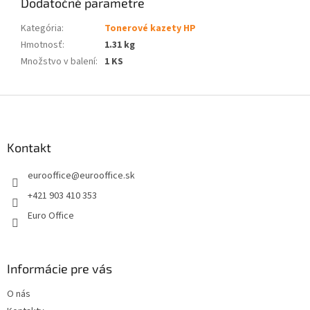
Dodatočné parametre
Kategória
:
Tonerové kazety HP
Hmotnosť
:
1.31 kg
Množstvo v balení
:
1 KS
Z
á
p
ä
Kontakt
t
eurooffice
@
eurooffice.sk
i
e
+421 903 410 353
Euro Office
Informácie pre vás
O nás