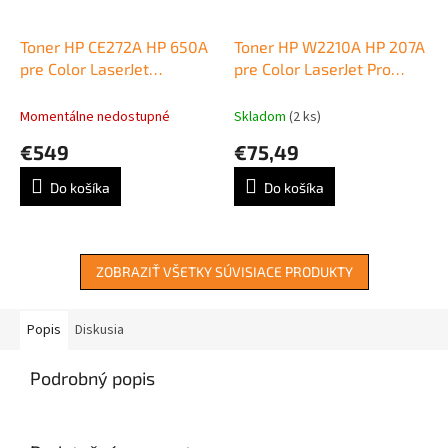
Toner HP CE272A HP 650A
Toner HP W2210A HP 207A
pre Color LaserJet
pre Color LaserJet Pro
Enterprise CP5520/M750
M255/MFP M282/ M283
yellow (15.000 str.)
black (1.350 str.)
Momentálne nedostupné
Skladom
(2 ks)
€549
€75,49
Do košíka
Do košíka
ZOBRAZIŤ VŠETKY SÚVISIACE PRODUKTY
Popis
Diskusia
Podrobný popis