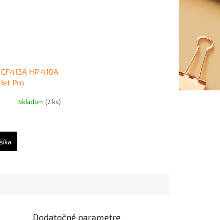
 CF413A HP 410A
Jet Pro
452/M477
Skladom
(2 ks)
(2.300 str.)
šíka
Dodatočné parametre