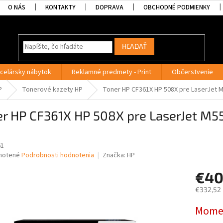
O NÁS
KONTAKTY
DOPRAVA
OBCHODNÉ PODMIENKY
HĽADAŤ
celársky nábytok
Reklamné predmety - Print
Občerstvenie
P
Tonerové kazety HP
Toner HP CF361X HP 508X pre LaserJet M
er HP CF361X HP 508X pre LaserJet M
61
né
notené
Podrobnosti hodnotenia
Značka:
HP
nie
€40
u
€332,52
Jednotk
Momen
cena:
iek.