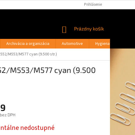
PODMIENKY OCHRANY OSOBNÝCH ÚDAJOV
Prihlásenie
MOJA OBJEDNÁVKA
NÁKUPNÝ
Prázdny košík
KOŠÍK
Archivácia a organizácia
Automotive
Hygiena a drogéria
552/M553/M577 cyan (9.500 str.)
552/M553/M577 cyan (9.500
9
 bez DPH
ová
tálne nedostupné