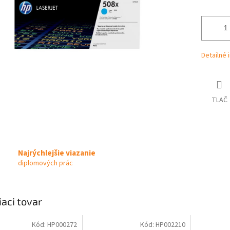
Detailné 
TLAČ
Najrýchlejšie viazanie
diplomových prác
iaci tovar
Kód:
HP000272
Kód:
HP002210