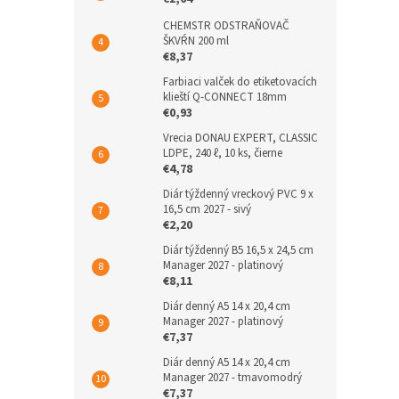
CHEMSTR ODSTRAŇOVAČ
ŠKVŔN 200 ml
€8,37
Farbiaci valček do etiketovacích
klieští Q-CONNECT 18mm
€0,93
Vrecia DONAU EXPERT, CLASSIC
LDPE, 240 ℓ, 10 ks, čierne
€4,78
Diár týždenný vreckový PVC 9 x
16,5 cm 2027 - sivý
€2,20
Diár týždenný B5 16,5 x 24,5 cm
Manager 2027 - platinový
€8,11
Diár denný A5 14 x 20,4 cm
Manager 2027 - platinový
€7,37
Diár denný A5 14 x 20,4 cm
Manager 2027 - tmavomodrý
€7,37