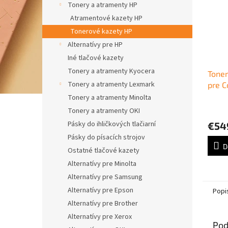
Tonery a atramenty HP
Atramentové kazety HP
Tonerové kazety HP
Alternatívy pre HP
Iné tlačové kazety
Tonery a atramenty Kyocera
Tone
Tonery a atramenty Lexmark
pre C
Ente
Tonery a atramenty Minolta
yello
Tonery a atramenty OKI
Pásky do ihličkových tlačiarní
€54
Pásky do písacích strojov
D
Ostatné tlačové kazety
Alternatívy pre Minolta
Alternatívy pre Samsung
Alternatívy pre Epson
Popi
Alternatívy pre Brother
Alternatívy pre Xerox
Pod