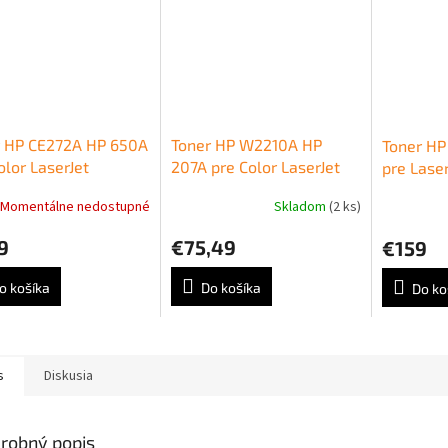
r HP CE272A HP 650A
Toner HP W2210A HP
Toner HP
olor LaserJet
207A pre Color LaserJet
pre Laser
rprise CP5520/M750
Pro M255/MFP M282/
M377/M
Momentálne nedostupné
Skladom
(2 ks)
w (15.000 str.)
M283 black (1.350 str.)
magenta 
9
€75,49
€159
o košíka
Do košíka
Do ko
s
Diskusia
robný popis