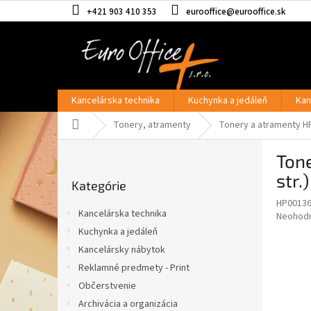
Prejsť
+421 903 410 353
eurooffice@eurooffice.sk
na
obsah
Kancelárska technika
Kuchynka a jedáleň
Kan
Domov
Tonery, atramenty
Tonery a atramenty H
B
Ton
o
Preskočiť
č
str.)
Kategórie
kategórie
n
HP0013
ý
Kancelárska technika
Priemer
Neohod
p
hodnote
Kuchynka a jedáleň
a
produkt
Kancelársky nábytok
n
je
e
Reklamné predmety - Print
0,0
z
l
Občerstvenie
5
Archivácia a organizácia
hviezdič