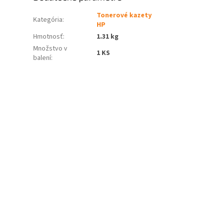
Tonerové kazety
Kategória
:
HP
Hmotnosť
:
1.31 kg
Množstvo v
1 KS
balení
: