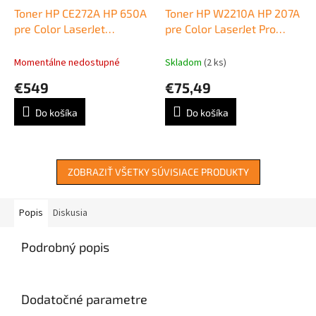
Toner HP CE272A HP 650A
Toner HP W2210A HP 207A
pre Color LaserJet
pre Color LaserJet Pro
Enterprise CP5520/M750
M255/MFP M282/ M283
yellow (15.000 str.)
black (1.350 str.)
Momentálne nedostupné
Skladom
(2 ks)
€549
€75,49
Do košíka
Do košíka
ZOBRAZIŤ VŠETKY SÚVISIACE PRODUKTY
Popis
Diskusia
Podrobný popis
Dodatočné parametre