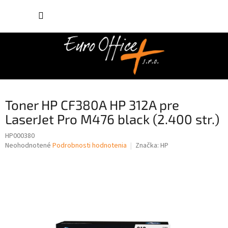
Prejsť
NÁKUP
na
obsah
KOŠÍK
Toner HP CF380A HP 312A pre
LaserJet Pro M476 black (2.400 str.)
HP000380
Priemerné
Neohodnotené
Podrobnosti hodnotenia
Značka:
HP
hodnotenie
produktu
je
0,0
z
5
hviezdičiek.