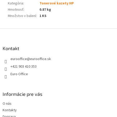
Kategória
:
Tonerové kazety HP
Hmotnosť
:
0.87 kg
Množstvo v balení
:
1 KS
Z
á
p
ä
Kontakt
t
eurooffice
@
eurooffice.sk
i
e
+421 903 410 353
Euro Office
Informácie pre vás
O nás
Kontakty
Doprava