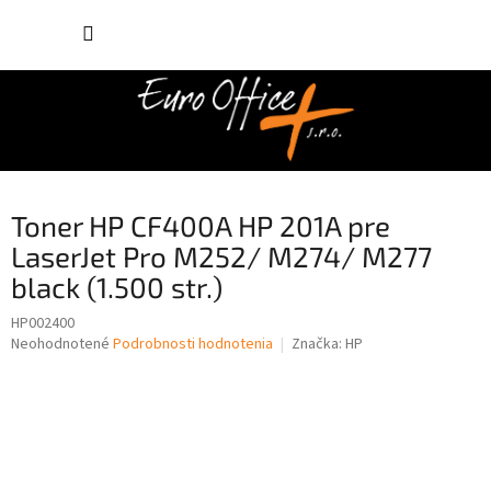
Prejsť
NÁKUP
na
obsah
KOŠÍK
Toner HP CF400A HP 201A pre
LaserJet Pro M252/ M274/ M277
black (1.500 str.)
HP002400
Priemerné
Neohodnotené
Podrobnosti hodnotenia
Značka:
HP
hodnotenie
produktu
je
0,0
z
5
hviezdičiek.