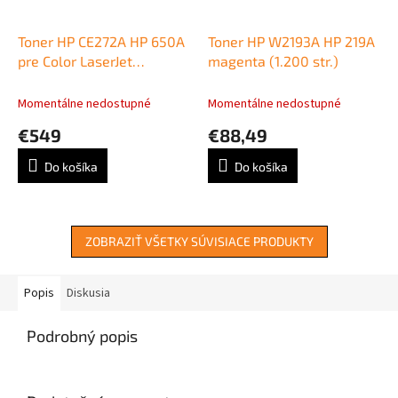
Toner HP CE272A HP 650A
Toner HP W2193A HP 219A
pre Color LaserJet
magenta (1.200 str.)
Enterprise CP5520/M750
yellow (15.000 str.)
Momentálne nedostupné
Momentálne nedostupné
€549
€88,49
Do košíka
Do košíka
ZOBRAZIŤ VŠETKY SÚVISIACE PRODUKTY
Popis
Diskusia
Podrobný popis