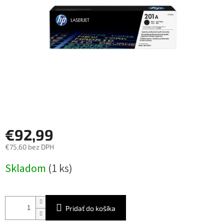
€92,99
€75,60 bez DPH
Jednotková
Skladom
(1 ks)
cena:
Pridať do košíka