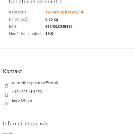
Dodatočné parametre
Kategória
:
Tonerové kazety HP
Hmotnosť
:
0.75 kg
EAN
:
6924013245682
Množstvo v balení
:
1 KS
Z
á
p
ä
Kontakt
t
eurooffice
@
eurooffice.sk
i
e
+421 903 410 353
Euro Office
Informácie pre vás