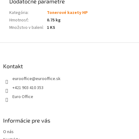
Dodatočné parametre
Kategória
:
Tonerové kazety HP
Hmotnosť
:
0.75 kg
Množstvo v balení
:
1 KS
Z
á
p
ä
Kontakt
t
eurooffice
@
eurooffice.sk
i
e
+421 903 410 353
Euro Office
Informácie pre vás
O nás