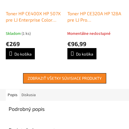
Toner HP CE400X HP 507X
Toner HP CE320A HP 128A
pre LJ Enterprise Color
pre LJ Pro
M551/M570/M575 black
CP1525n/CM1415 black
(11.000 str.)
(2.000 str.)
Skladom
(1 ks)
Momentálne nedostupné
€269
€96,99
Do košíka
Do košíka
ZOBRAZIŤ VŠETKY SÚVISIACE PRODUKTY
Popis
Diskusia
Podrobný popis