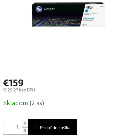
€159
€129,27 bez DPH
Jednotková
Skladom
(2 ks)
cena:
Pridať do košíka