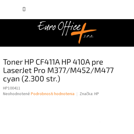
Prejsť
NÁKUP
na
obsah
KOŠÍK
Toner HP CF411A HP 410A pre
LaserJet Pro M377/M452/M477
cyan (2.300 str.)
HP100411
Priemerné
Neohodnotené
Podrobnosti hodnotenia
Značka:
HP
hodnotenie
produktu
je
0,0
z
5
hviezdičiek.