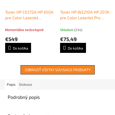
Toner HP CE272A HP 650A
Toner HP W2210A HP 207A
pre Color LaserJet
pre Color LaserJet Pro
Enterprise CP5520/M750
M255/MFP M282/ M283
yellow (15.000 str.)
black (1.350 str.)
Momentálne nedostupné
Skladom
(2 ks)
€549
€75,49
Do košíka
Do košíka
ZOBRAZIŤ VŠETKY SÚVISIACE PRODUKTY
Popis
Diskusia
Podrobný popis