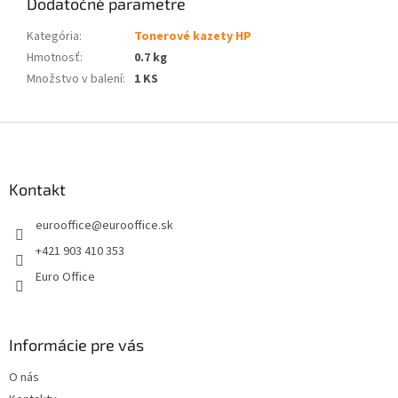
Dodatočné parametre
Kategória
:
Tonerové kazety HP
Hmotnosť
:
0.7 kg
Množstvo v balení
:
1 KS
Z
á
p
ä
Kontakt
t
eurooffice
@
eurooffice.sk
i
e
+421 903 410 353
Euro Office
Informácie pre vás
O nás