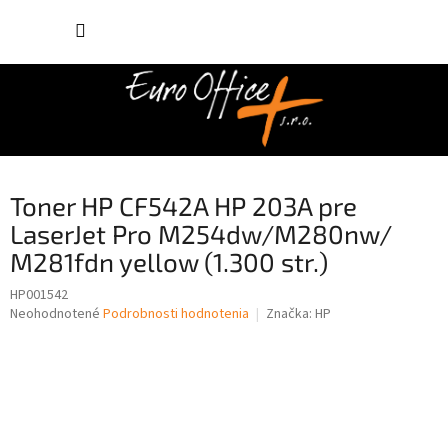
Prejsť
NÁKUP
na
obsah
KOŠÍK
Toner HP CF542A HP 203A pre
LaserJet Pro M254dw/M280nw/
M281fdn yellow (1.300 str.)
HP001542
Priemerné
Neohodnotené
Podrobnosti hodnotenia
Značka:
HP
hodnotenie
produktu
je
0,0
z
5
hviezdičiek.