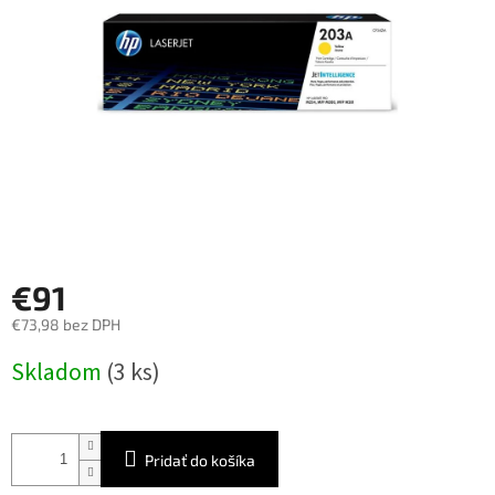
€91
€73,98 bez DPH
Jednotková
Skladom
(3 ks)
cena:
Pridať do košíka