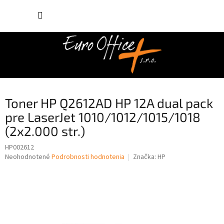
Prejsť
NÁKUP
na
obsah
KOŠÍK
Toner HP Q2612AD HP 12A dual pack
pre LaserJet 1010/1012/1015/1018
(2x2.000 str.)
HP002612
Priemerné
Neohodnotené
Podrobnosti hodnotenia
Značka:
HP
hodnotenie
produktu
je
0,0
z
5
hviezdičiek.