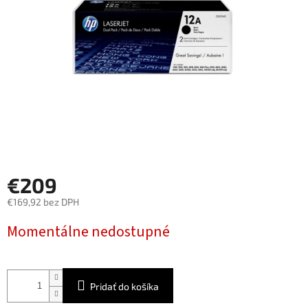
€209
€169,92 bez DPH
Jednotková
Momentálne nedostupné
cena:
Pridať do košíka