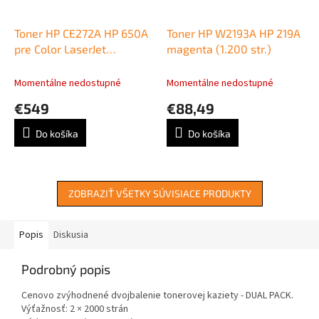
Toner HP CE272A HP 650A
Toner HP W2193A HP 219A
pre Color LaserJet
magenta (1.200 str.)
Enterprise CP5520/M750
yellow (15.000 str.)
Momentálne nedostupné
Momentálne nedostupné
€549
€88,49
Do košíka
Do košíka
ZOBRAZIŤ VŠETKY SÚVISIACE PRODUKTY
Popis
Diskusia
Podrobný popis
Cenovo zvýhodnené dvojbalenie tonerovej kaziety - DUAL PACK.
Výťažnosť: 2 × 2000 strán