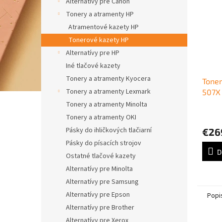
Alternatívy pre Canon
Tonery a atramenty HP
Atramentové kazety HP
Tonerové kazety HP
Alternatívy pre HP
Iné tlačové kazety
Tonery a atramenty Kyocera
Tone
Tonery a atramenty Lexmark
507X 
Colo
Tonery a atramenty Minolta
black
Tonery a atramenty OKI
Pásky do ihličkových tlačiarní
€26
Pásky do písacích strojov
D
Ostatné tlačové kazety
Alternatívy pre Minolta
Alternatívy pre Samsung
Alternatívy pre Epson
Popi
Alternatívy pre Brother
Alternatívy pre Xerox