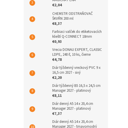
MAGICKÁ PENA
€2,04
CHEMSTR ODSTRAŇOVAČ
ŠKVŔN 200 ml
€8,37
Farbiaci valček do etiketovacích
klieští Q-CONNECT 18mm
€0,93
Vrecia DONAU EXPERT, CLASSIC
LDPE, 240 ℓ, 10 ks, čierne
€4,78
Diár týždenný vreckový PVC 9 x
16,5 cm 2027 - sivý
€2,20
Diár týždenný B5 16,5 x 24,5 cm
Manager 2027 - platinový
€8,11
Diár denný A5 14 x 20,4 cm
Manager 2027 - platinový
€7,37
Diár denný A5 14 x 20,4 cm
Manager 2027 - tmavomodrý