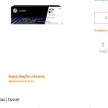
iek.
Detailné 
TLAČ
Najrýchlejšie viazanie
diplomových prác
iaci tovar