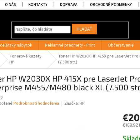
O NÁS
KONTAKTY
DOPRAVA
OBCHODNÉ PODMIENKY
HĽADAŤ
celársky nábytok
Reklamné predmety - Print
Občerstvenie
Tonerové kazety
Toner HP W2030X HP 415X pre LaserJet Pro
HP
(7.500 str.)
er HP W2030X HP 415X pre LaserJet P
rprise M455/M480 black XL (7.500 str
30
né
notené
Podrobnosti hodnotenia
Značka:
HP
nie
€20
u
€169,92 
Jednotk
Skla
cena: