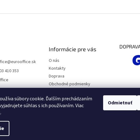
DOPRAV
Informácie pre vás
O nás
fice
@
eurooffice.sk
Kontakty
03 410 353
Doprava
ffice
Obchodné podmienky
Podmienky ochrany osobných
údajov
oužíva súbory cookie. Ďalším prechádzaním
Odmietnuť
yjadrujete súhlas s ich používaním. Viac
Moja objednávka
u
.
ie