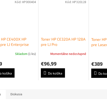
Kód:
HP000404
Kód:
HP320128
r HP CE400X HP
Toner HP CE320A HP 128A
Toner HP
pre LJ Enterprise
pre LJ Pro
pre Laser
r M551/M570/M575
CP1525n/CM1415 black
M605/M6
Skladom
(1 ks)
Momentálne nedostupné
 (11.000 str.)
(2.000 str.)
(25.000 s
9
€96,99
€389
o košíka
Do košíka
Do ko
s
Diskusia