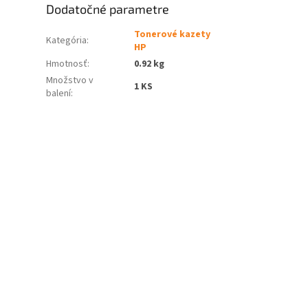
Dodatočné parametre
Tonerové kazety
Kategória
:
HP
Hmotnosť
:
0.92 kg
Množstvo v
1 KS
balení
: