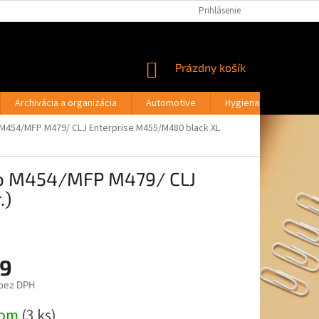
PODMIENKY OCHRANY OSOBNÝCH ÚDAJOV
Prihlásenie
MOJA OBJEDNÁVKA
NÁKUPNÝ
Prázdny košík
KOŠÍK
Archivácia a organizácia
Automotive
Hygiena a drogéria
 M454/MFP M479/ CLJ Enterprise M455/M480 black XL
ro M454/MFP M479/ CLJ
.)
9
bez DPH
ová
dom
(3 ks)