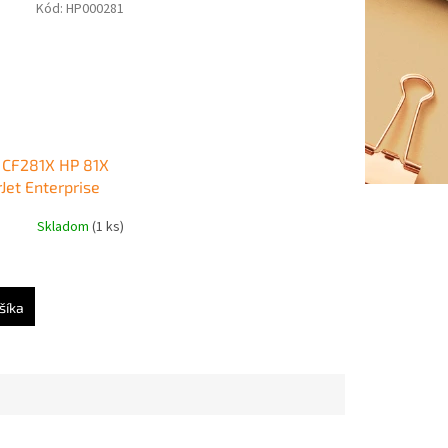
Kód:
HP000281
 CF281X HP 81X
Jet Enterprise
06/M630 black
Skladom
(1 ks)
tr.)
šíka