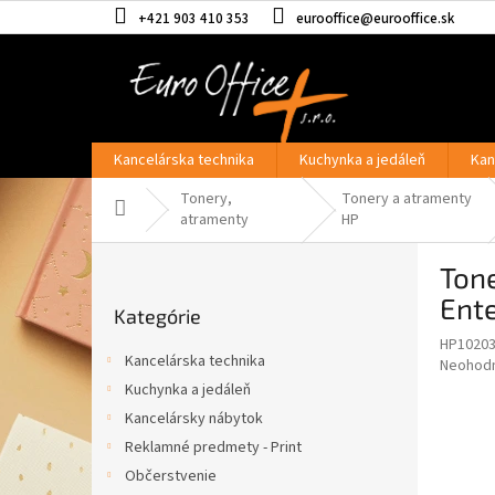
Prejsť
+421 903 410 353
eurooffice@eurooffice.sk
na
obsah
Kancelárska technika
Kuchynka a jedáleň
Kan
Tonery,
Tonery a atramenty
Domov
atramenty
HP
B
Ton
o
Preskočiť
č
Ente
Kategórie
kategórie
n
HP1020
ý
Kancelárska technika
Priemer
Neohod
p
hodnote
Kuchynka a jedáleň
a
produkt
Kancelársky nábytok
n
je
e
Reklamné predmety - Print
0,0
z
l
Občerstvenie
5