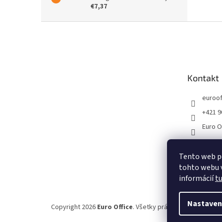
€7,37
Z
á
p
ä
t
Kontakt
i
e
euroof
+421 9
Euro O
Tento web p
tohto webu v
informácií
t
Nastaven
Copyright 2026
Euro Office
. Všetky práva vyhradené.