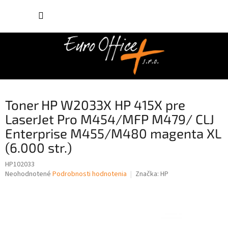
Prejsť
NÁKUP
na
obsah
KOŠÍK
Toner HP W2033X HP 415X pre
LaserJet Pro M454/MFP M479/ CLJ
Enterprise M455/M480 magenta XL
(6.000 str.)
HP102033
Priemerné
Neohodnotené
Podrobnosti hodnotenia
Značka:
HP
hodnotenie
produktu
je
0,0
z