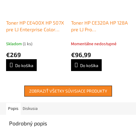
Toner HP CE400X HP 507X
Toner HP CE320A HP 128A
pre LJ Enterprise Color
pre LJ Pro
M551/M570/M575 black
CP1525n/CM1415 black
(11.000 str.)
(2.000 str.)
Skladom
(1 ks)
Momentálne nedostupné
€269
€96,99
Do košíka
Do košíka
ZOBRAZIŤ VŠETKY SÚVISIACE PRODUKTY
Popis
Diskusia
Podrobný popis