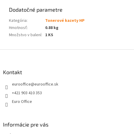
Dodatočné parametre
Kategória
:
Tonerové kazety HP
Hmotnosť
:
0.88 kg
Množstvo v balení
:
1 KS
Z
á
p
ä
Kontakt
t
eurooffice
@
eurooffice.sk
i
e
+421 903 410 353
Euro Office
Informácie pre vás