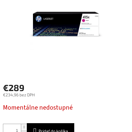
5
hviezdičiek.
€289
€234,96 bez DPH
Jednotková
Momentálne nedostupné
cena:
Pridať do košíka