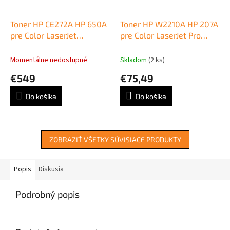
Toner HP CE272A HP 650A
Toner HP W2210A HP 207A
pre Color LaserJet
pre Color LaserJet Pro
Enterprise CP5520/M750
M255/MFP M282/ M283
yellow (15.000 str.)
black (1.350 str.)
Momentálne nedostupné
Skladom
(2 ks)
€549
€75,49
Do košíka
Do košíka
ZOBRAZIŤ VŠETKY SÚVISIACE PRODUKTY
Popis
Diskusia
Podrobný popis