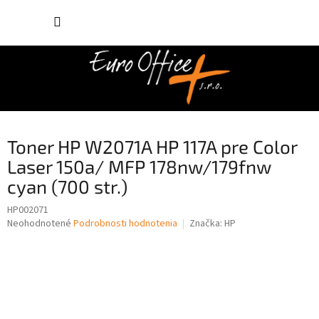
Prejsť
NÁKUP
na
obsah
KOŠÍK
Toner HP W2071A HP 117A pre Color
Laser 150a/ MFP 178nw/179fnw
cyan (700 str.)
HP002071
Priemerné
Neohodnotené
Podrobnosti hodnotenia
Značka:
HP
hodnotenie
produktu
je
0,0
z
5
hviezdičiek.