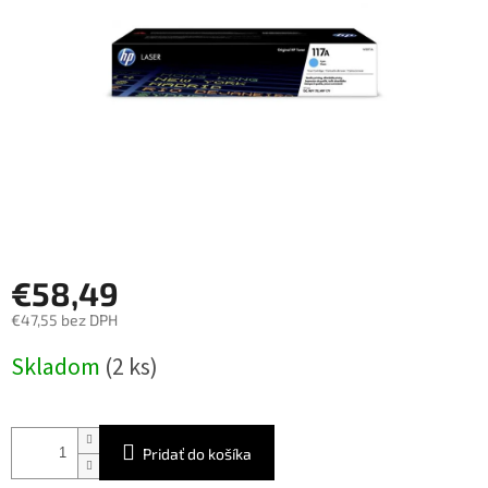
€58,49
€47,55 bez DPH
Jednotková
Skladom
(2 ks)
cena:
Pridať do košíka