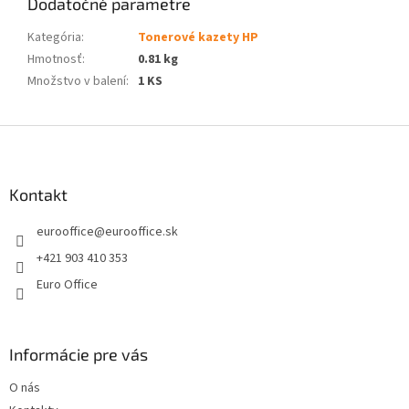
Dodatočné parametre
Kategória
:
Tonerové kazety HP
Hmotnosť
:
0.81 kg
Množstvo v balení
:
1 KS
Z
á
p
ä
Kontakt
t
eurooffice
@
eurooffice.sk
i
e
+421 903 410 353
Euro Office
Informácie pre vás
O nás