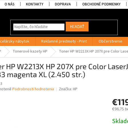
O NÁS
KONTAKTY
DOPRAVA
OBCHODNÉ PODMIENKY
HĽADAŤ
celársky nábytok
Reklamné predmety - Print
Občerstvenie
P
Tonerové kazety HP
Toner HP W2213X HP 207X pre Color Lase
er HP W2213X HP 207X pre Color Lase
 magenta XL (2.450 str.)
13
né
notené
Podrobnosti hodnotenia
Značka:
HP
nie
€11
u
€96,75 b
Jednotk
Skla
cena:
iek.