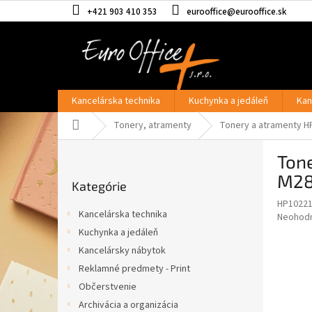
Prejsť
+421 903 410 353
eurooffice@eurooffice.sk
na
obsah
Kancelárska technika
Kuchynka a jedáleň
Kan
Domov
Tonery, atramenty
Tonery a atramenty H
B
Ton
o
Preskočiť
č
M283
Kategórie
kategórie
n
HP1022
ý
Kancelárska technika
Priemer
Neohod
p
hodnote
Kuchynka a jedáleň
a
produkt
Kancelársky nábytok
n
je
e
Reklamné predmety - Print
0,0
z
l
Občerstvenie
5
Archivácia a organizácia
hviezdič