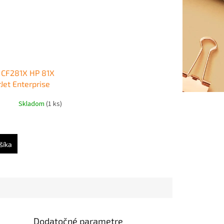
 CF281X HP 81X
Jet Enterprise
06/M630 black
Skladom
(1 ks)
tr.)
šíka
Dodatočné parametre