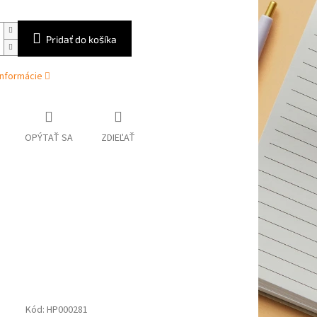
Pridať do košíka
informácie
OPÝTAŤ SA
ZDIEĽAŤ
Kód:
HP000281