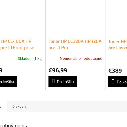
r HP CE400X HP
Toner HP CE320A HP 128A
Toner HP
pre LJ Enterprise
pre LJ Pro
pre Laser
r M551/M570/M575
CP1525n/CM1415 black
M605/M6
Skladom
(1 ks)
Momentálne nedostupné
 (11.000 str.)
(2.000 str.)
(25.000 s
9
€96,99
€389
o košíka
Do košíka
Do ko
s
Diskusia
robný popis