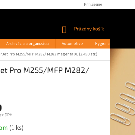
PODMIENKY OCHRANY OSOBNÝCH ÚDAJOV
Prihlásenie
MOJA OBJEDNÁVKA
NÁKUPNÝ
Prázdny košík
KOŠÍK
Archivácia a organizácia
Automotive
Hygiena a drogéria
rJet Pro M255/MFP M282/ M283 magenta XL (2.450 str.)
rJet Pro M255/MFP M282/
9
ez DPH
ová
dom
(1 ks)