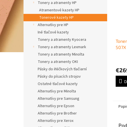
Tonery a atramenty HP
Atramentové kazety HP
Tonerové kazety HP
Alternatívy pre HP
Iné tlačové kazety
Tonery a atramenty Kyocera
Tone
Tonery a atramenty Lexmark
507X 
Colo
Tonery a atramenty Minolta
black
Tonery a atramenty OKI
Pásky do ihličkových tlačiarní
€26
Pásky do písacích strojov
D
Ostatné tlačové kazety
Alternatívy pre Minolta
Alternatívy pre Samsung
Alternatívy pre Epson
Popi
Alternatívy pre Brother
Alternatívy pre Xerox
Pod