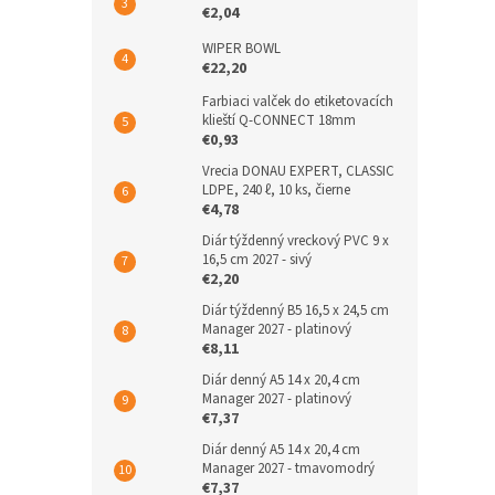
€2,04
WIPER BOWL
€22,20
Farbiaci valček do etiketovacích
klieští Q-CONNECT 18mm
€0,93
Vrecia DONAU EXPERT, CLASSIC
LDPE, 240 ℓ, 10 ks, čierne
€4,78
Diár týždenný vreckový PVC 9 x
16,5 cm 2027 - sivý
€2,20
Diár týždenný B5 16,5 x 24,5 cm
Manager 2027 - platinový
€8,11
Diár denný A5 14 x 20,4 cm
Manager 2027 - platinový
€7,37
Diár denný A5 14 x 20,4 cm
Manager 2027 - tmavomodrý
€7,37