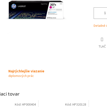
Detailné 
TLAČ
Najrýchlejšie viazanie
diplomových prác
iaci tovar
Kód:
HP000404
Kód:
HP320128