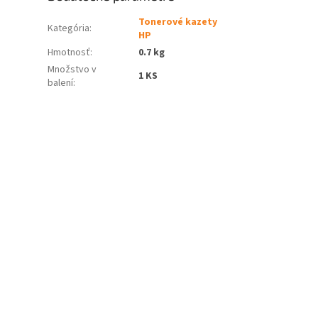
Tonerové kazety
Kategória
:
HP
Hmotnosť
:
0.7 kg
Množstvo v
1 KS
balení
: