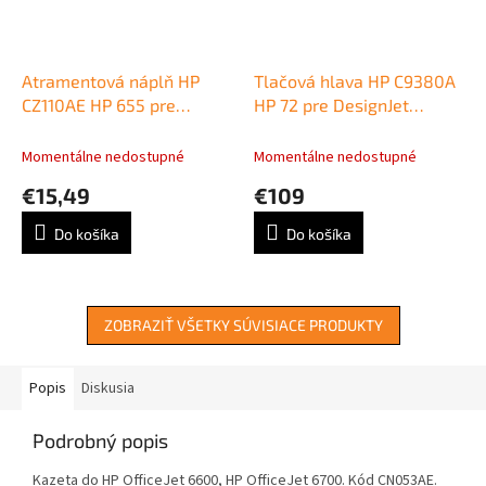
Atramentová náplň HP
Tlačová hlava HP C9380A
CZ110AE HP 655 pre
HP 72 pre DesignJet
Deskjet Ink Advantage
T610/T620/T790/T770/T110
3525/4615/4625/5525
grey/photo black
Momentálne nedostupné
Momentálne nedostupné
cyan (600 str.)
€15,49
€109
Do košíka
Do košíka
ZOBRAZIŤ VŠETKY SÚVISIACE PRODUKTY
Popis
Diskusia
Podrobný popis
Kazeta do HP OfficeJet 6600, HP OfficeJet 6700. Kód CN053AE.