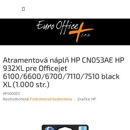
Prejsť
NÁKUP
na
obsah
KOŠÍK
Atramentová náplň HP CN053AE HP
932XL pre Officejet
6100/6600/6700/7110/7510 black
XL (1.000 str.)
HP000053
Priemerné
Neohodnotené
Podrobnosti hodnotenia
Značka:
HP
hodnotenie
produktu
je
0,0
z