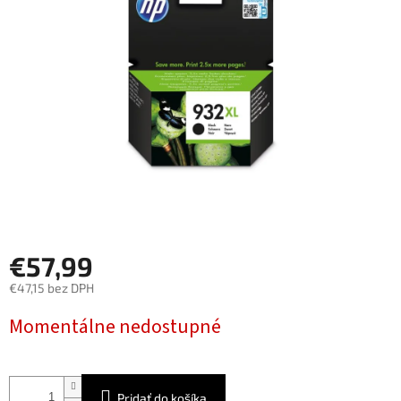
5
hviezdičiek.
€57,99
€47,15 bez DPH
Jednotková
Momentálne nedostupné
cena:
Pridať do košíka