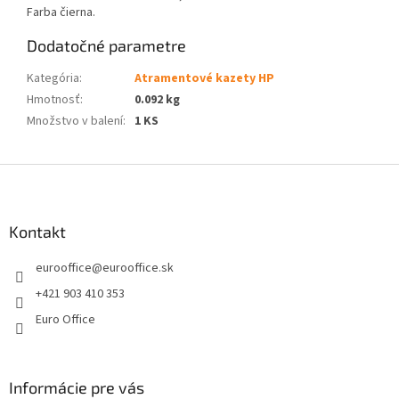
Farba čierna.
Dodatočné parametre
Kategória
:
Atramentové kazety HP
Hmotnosť
:
0.092 kg
Množstvo v balení
:
1 KS
Z
á
p
ä
Kontakt
t
eurooffice
@
eurooffice.sk
i
e
+421 903 410 353
Euro Office
Informácie pre vás