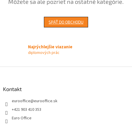
Môžete sa ale pozrieť na ostatné kategórie.
SPÄŤ DO OBCHODU
Najrýchlejšie viazanie
diplomových prác
Z
á
p
ä
Kontakt
t
eurooffice
@
eurooffice.sk
i
e
+421 903 410 353
Euro Office