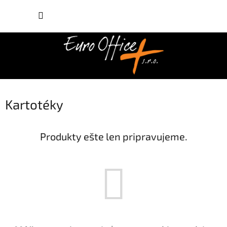
Prejsť
NÁKUP
na
obsah
KOŠÍK
Kartotéky
Produkty ešte len pripravujeme.