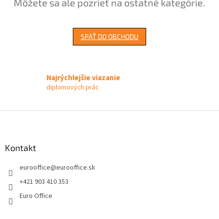
Môžete sa ale pozrieť na ostatné kategórie.
SPÄŤ DO OBCHODU
Najrýchlejšie viazanie
diplomových prác
Z
á
p
ä
Kontakt
t
eurooffice
@
eurooffice.sk
i
e
+421 903 410 353
Euro Office