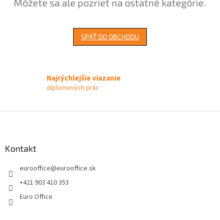
Môžete sa ale pozrieť na ostatné kategórie.
SPÄŤ DO OBCHODU
Najrýchlejšie viazanie
diplomových prác
Z
á
p
ä
Kontakt
t
eurooffice
@
eurooffice.sk
i
e
+421 903 410 353
Euro Office