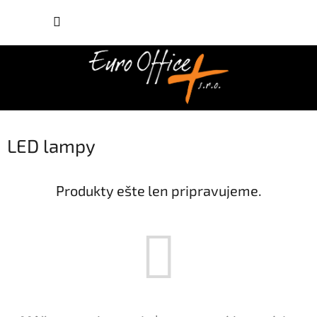
Prejsť
NÁKUP
na
obsah
KOŠÍK
LED lampy
Produkty ešte len pripravujeme.