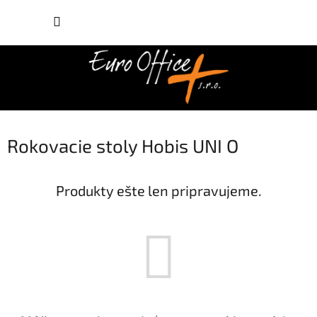
Prejsť
NÁKUP
na
obsah
KOŠÍK
Rokovacie stoly Hobis UNI O
Produkty ešte len pripravujeme.