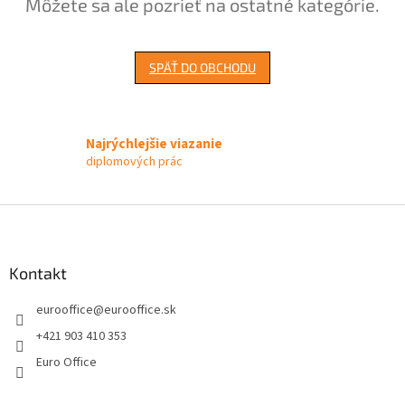
Môžete sa ale pozrieť na ostatné kategórie.
SPÄŤ DO OBCHODU
Najrýchlejšie viazanie
diplomových prác
Z
á
p
ä
Kontakt
t
eurooffice
@
eurooffice.sk
i
e
+421 903 410 353
Euro Office