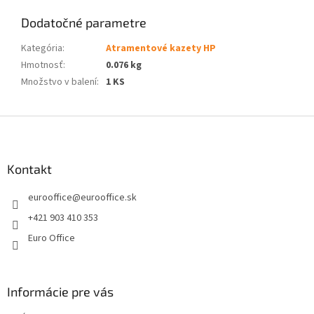
Dodatočné parametre
Kategória
:
Atramentové kazety HP
Hmotnosť
:
0.076 kg
Množstvo v balení
:
1 KS
Z
á
p
ä
Kontakt
t
eurooffice
@
eurooffice.sk
i
e
+421 903 410 353
Euro Office
Informácie pre vás