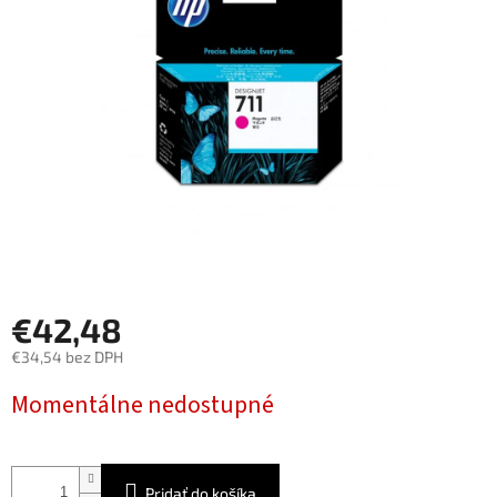
5
hviezdičiek.
€42,48
€34,54 bez DPH
Jednotková
Momentálne nedostupné
cena:
Pridať do košíka