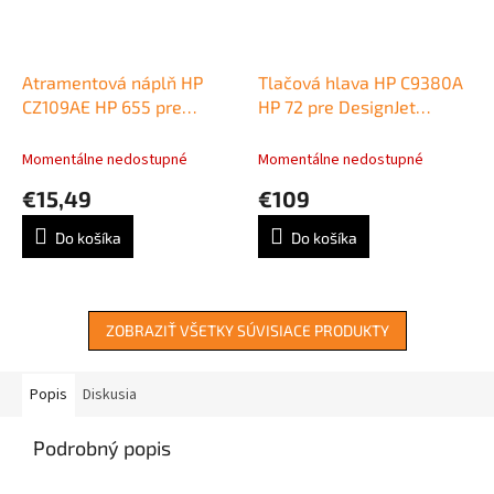
Atramentová náplň HP
Tlačová hlava HP C9380A
CZ109AE HP 655 pre
HP 72 pre DesignJet
Deskjet Ink Advantage
T610/T620/T790/T770/T110
3525/4615/4625/5525
grey/photo black
Momentálne nedostupné
Momentálne nedostupné
black (550 str.)
€15,49
€109
Do košíka
Do košíka
ZOBRAZIŤ VŠETKY SÚVISIACE PRODUKTY
Popis
Diskusia
Podrobný popis