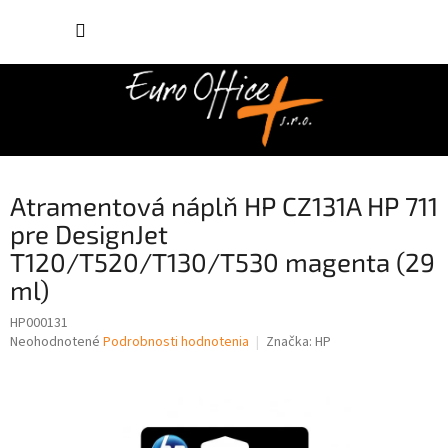
Prejsť
NÁKUP
na
obsah
KOŠÍK
Atramentová náplň HP CZ131A HP 711
pre DesignJet
T120/T520/T130/T530 magenta (29
ml)
HP000131
Priemerné
Neohodnotené
Podrobnosti hodnotenia
Značka:
HP
hodnotenie
produktu
je
0,0
z