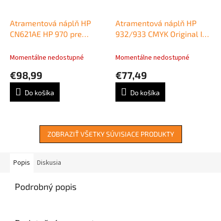
Atramentová náplň HP
Atramentová náplň HP
CN621AE HP 970 pre
932/933 CMYK Original Ing
Officejet Pro
Cartridge 4-pack nahrada
X451dw/X476dw/ X551dw
za C2P42AE
Momentálne nedostupné
Momentálne nedostupné
black (3.000 str.)
€98,99
€77,49
Do košíka
Do košíka
ZOBRAZIŤ VŠETKY SÚVISIACE PRODUKTY
Popis
Diskusia
Podrobný popis