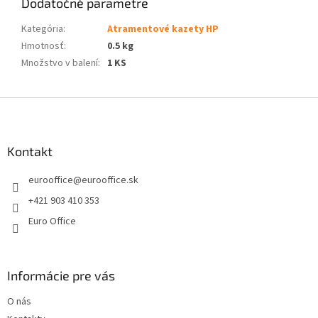
Dodatočné parametre
Kategória
:
Atramentové kazety HP
Hmotnosť
:
0.5 kg
Množstvo v balení
:
1 KS
Z
á
p
ä
Kontakt
t
eurooffice
@
eurooffice.sk
i
e
+421 903 410 353
Euro Office
Informácie pre vás
O nás