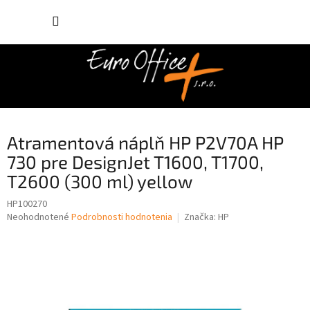
Prejsť
NÁKUP
na
obsah
KOŠÍK
Atramentová náplň HP P2V70A HP
730 pre DesignJet T1600, T1700,
T2600 (300 ml) yellow
HP100270
Priemerné
Neohodnotené
Podrobnosti hodnotenia
Značka:
HP
hodnotenie
produktu
je
0,0
z
5
hviezdičiek.