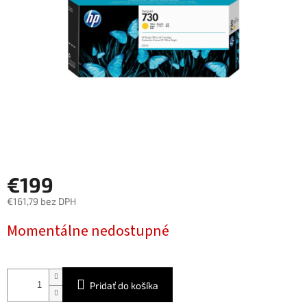
€199
€161,79 bez DPH
Jednotková
Momentálne nedostupné
cena:
Pridať do košíka