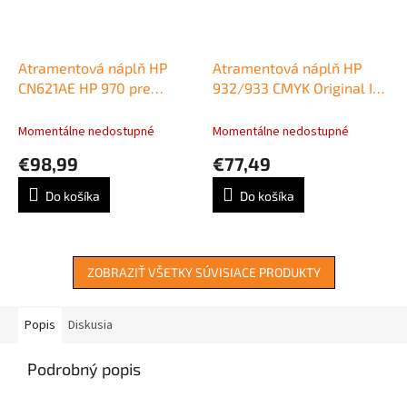
Atramentová náplň HP
Atramentová náplň HP
CN621AE HP 970 pre
932/933 CMYK Original Ing
Officejet Pro
Cartridge 4-pack nahrada
X451dw/X476dw/ X551dw
za C2P42AE
Momentálne nedostupné
Momentálne nedostupné
black (3.000 str.)
€98,99
€77,49
Do košíka
Do košíka
ZOBRAZIŤ VŠETKY SÚVISIACE PRODUKTY
Popis
Diskusia
Podrobný popis