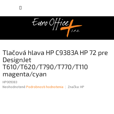
Prejsť
NÁKUP
na
obsah
KOŠÍK
Tlačová hlava HP C9383A HP 72 pre
DesignJet
T610/T620/T790/T770/T110
magenta/cyan
HP009383
Priemerné
Neohodnotené
Podrobnosti hodnotenia
Značka:
HP
hodnotenie
produktu
je
0,0
z