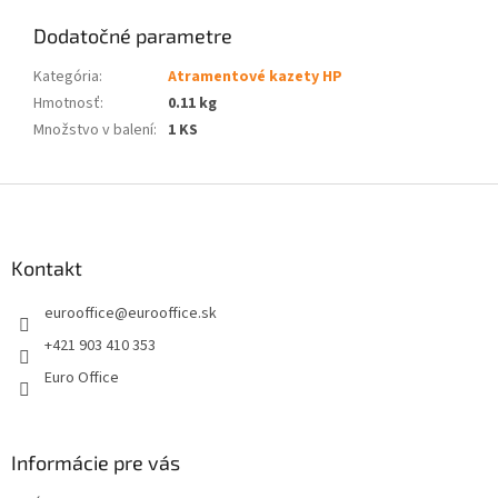
Dodatočné parametre
Kategória
:
Atramentové kazety HP
Hmotnosť
:
0.11 kg
Množstvo v balení
:
1 KS
Z
á
p
ä
Kontakt
t
eurooffice
@
eurooffice.sk
i
e
+421 903 410 353
Euro Office
Informácie pre vás