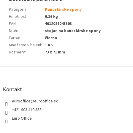
Kategória
:
Kancelárske spony
Hmotnosť
:
0.16 kg
EAN
:
4012086043303
Druh
:
stojan na kancelárske spony
Farba
:
čierna
Množstvo v balení
:
1 KS
Rozmery
:
73 x 71 mm
Z
á
p
ä
Kontakt
t
eurooffice
@
eurooffice.sk
i
e
+421 903 410 353
Euro Office