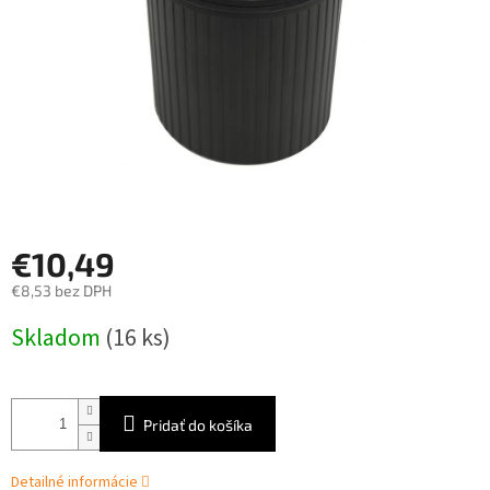
€10,49
€8,53 bez DPH
Jednotková
Skladom
(16 ks)
cena:
Pridať do košíka
Detailné informácie