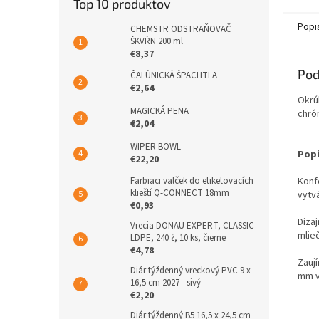
Top 10 produktov
Popi
CHEMSTR ODSTRAŇOVAČ
ŠKVŔN 200 ml
€8,37
Pod
ČALÚNICKÁ ŠPACHTLA
€2,64
Okrú
MAGICKÁ PENA
chr
€2,04
WIPER BOWL
Popi
€22,20
Konf
Farbiaci valček do etiketovacích
klieští Q-CONNECT 18mm
vytv
€0,93
Diza
Vrecia DONAU EXPERT, CLASSIC
mlie
LDPE, 240 ℓ, 10 ks, čierne
€4,78
Zauj
Diár týždenný vreckový PVC 9 x
mm v
16,5 cm 2027 - sivý
€2,20
Diár týždenný B5 16,5 x 24,5 cm