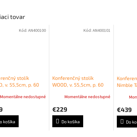
iaci tovar
Kód:
AN400100
Kód:
AN400101
renčný stolík
Konferenčný stolík
Konferenč
 v. 55,5cm, p. 60
WOOD, v. 55,5cm, p. 60
Nimble T
oska buk + podnož
cm, doska antracit +
Mesačný 
Momentálne nedostupné
Momentálne nedostupné
Mom
podnož buk
9
€229
€439
o košíka
Do košíka
Do ko