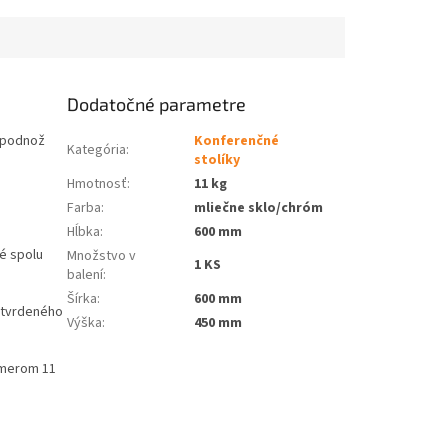
Dodatočné parametre
á podnož
Konferenčné
Kategória
:
stolíky
Hmotnosť
:
11 kg
Farba
:
mliečne sklo/chróm
Hĺbka
:
600 mm
ré spolu
Množstvo v
1 KS
balení
:
Šírka
:
600 mm
z tvrdeného
Výška
:
450 mm
emerom 11