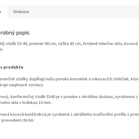
s
Diskusia
robný popis
hlý stolík SV 40, priemer 60 cm, výška 45 cm, tvrdené mliečne sklo, kovov
óm
s produktu
erenčné stolíky dopĺňajú našu ponuku kresielok a rokovacích stoličiek, kto
árajú zaujímavé zostavy.
jnový, konferenčný stolík SV40 je v ponuke s okrúhlou doskou, vyrobenou 
čneho skla s hrúbkou 10 mm.
ímavá kovová konštrukcia je vyrobená z okrúhleho oceľového profilu s pri
 prevedení chróm.