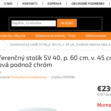
O NÁS
KONTAKTY
DOPRAVA
OBCHODNÉ PODMIENKY
HĽADAŤ
celársky nábytok
Reklamné predmety - Print
Občerstvenie
y
Konferenčný stolík SV 40, p. 60 cm, v. 45 cm, tvrdené mliečne sklo
erenčný stolík SV 40, p. 60 cm, v. 45 
ová podnož chróm
2
né
notené
Podrobnosti hodnotenia
Značka:
PROFIM
nie
€23
u
€187 be
Jednotk
Momen
cena:
iek.