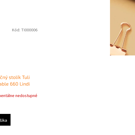
Kód:
TI000006
ný stolík Tuli
able 660 Lindi
lúč
entálne nedostupné
šíka