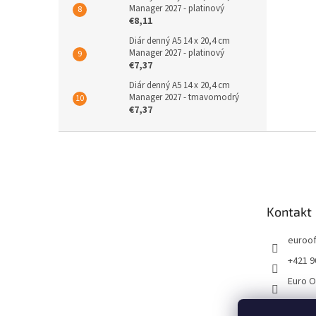
Manager 2027 - platinový
€8,11
Diár denný A5 14 x 20,4 cm
Manager 2027 - platinový
€7,37
Diár denný A5 14 x 20,4 cm
Manager 2027 - tmavomodrý
€7,37
Z
á
p
ä
t
Kontakt
i
e
euroof
+421 9
Euro O