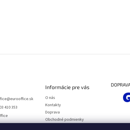
DOPRAV
Informácie pre vás
O nás
fice
@
eurooffice.sk
Kontakty
03 410 353
Doprava
ffice
Obchodné podmienky
Podmienky ochrany osobných