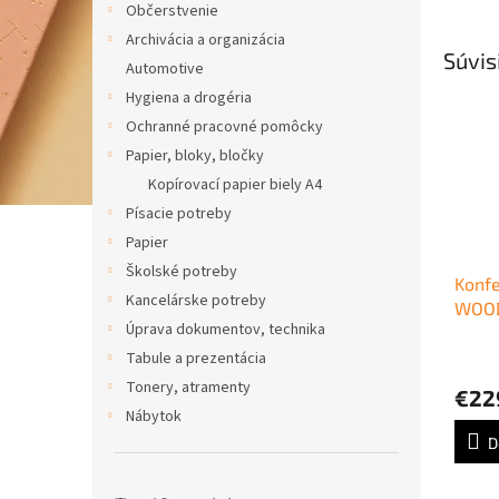
Občerstvenie
Archivácia a organizácia
Súvis
Automotive
Hygiena a drogéria
Ochranné pracovné pomôcky
Papier, bloky, bločky
Kopírovací papier biely A4
Písacie potreby
Papier
Školské potreby
Konfe
Kancelárske potreby
WOOD,
Úprava dokumentov, technika
cm, d
buk
Tabule a prezentácia
Tonery, atramenty
€22
Nábytok
D