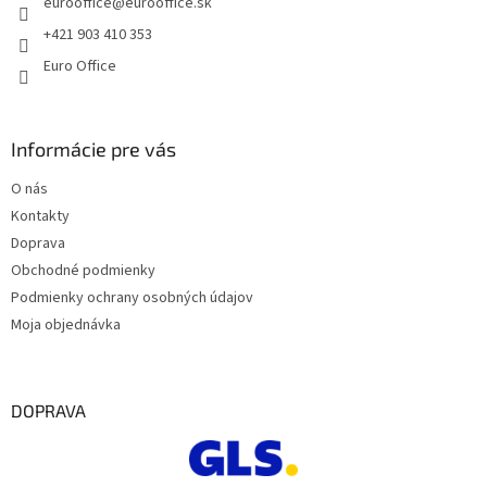
eurooffice
@
eurooffice.sk
i
e
+421 903 410 353
Euro Office
Informácie pre vás
O nás
Kontakty
Doprava
Obchodné podmienky
Podmienky ochrany osobných údajov
Moja objednávka
DOPRAVA