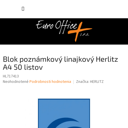
Prejsť
NÁKUP
na
obsah
KOŠÍK
Blok poznámkový linajkový Herlitz
A4 50 listov
HL717413
Priemerné
Neohodnotené
Podrobnosti hodnotenia
Značka:
HERLITZ
hodnotenie
produktu
je
0,0
z
5
hviezdičiek.