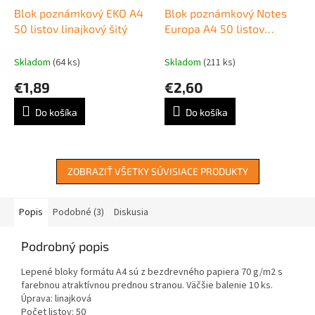
Blok poznámkový EKO A4
Blok poznámkový Notes
50 listov linajkový šitý
Europa A4 50 listov
linajkový
Skladom
(64 ks)
Skladom
(211 ks)
€1,89
€2,60
Do košíka
Do košíka
ZOBRAZIŤ VŠETKY SÚVISIACE PRODUKTY
Popis
Podobné (3)
Diskusia
Podrobný popis
Lepené bloky formátu A4 sú z bezdrevného papiera 70 g/m2 s
farebnou atraktívnou prednou stranou. Väčšie balenie 10 ks.
Úprava: linajková
Počet listov: 50