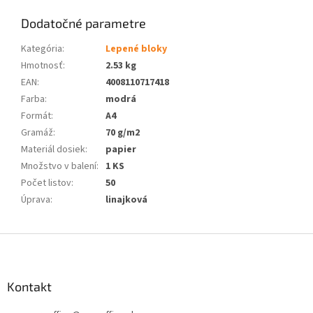
Dodatočné parametre
Kategória
:
Lepené bloky
Hmotnosť
:
2.53 kg
EAN
:
4008110717418
Farba
:
modrá
Formát
:
A4
Gramáž
:
70 g/m2
Materiál dosiek
:
papier
Množstvo v balení
:
1 KS
Počet listov
:
50
Úprava
:
linajková
Z
á
p
ä
Kontakt
t