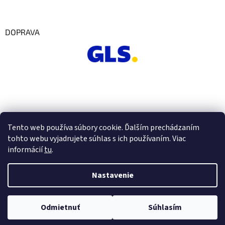
DOPRAVA
Tento web používa súbory cookie. Ďalším prechádzaním
tohto webu vyjadrujete súhlas s ich používaním. Viac
informácií
tu
.
Nastavenie
Vytvoril Shoptet
Odmietnuť
Súhlasím
Copyright 2026
Euro Office
. Všetky práva vyhradené.