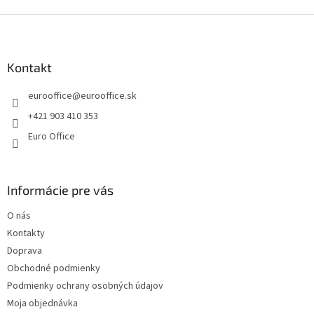
Z
á
p
ä
Kontakt
t
eurooffice
@
eurooffice.sk
i
e
+421 903 410 353
Euro Office
Informácie pre vás
O nás
Kontakty
Doprava
Obchodné podmienky
Podmienky ochrany osobných údajov
Moja objednávka