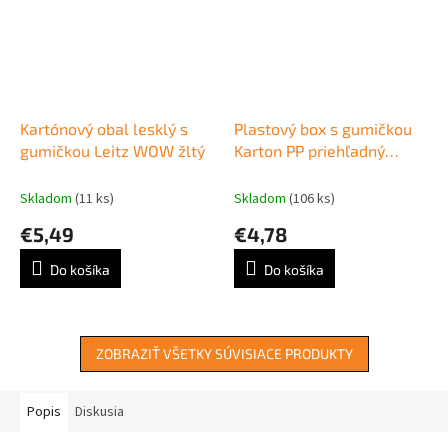
Kartónový obal lesklý s
Plastový box s gumičkou
gumičkou Leitz WOW žltý
Karton PP priehľadný
modrý
Skladom
(11 ks)
Skladom
(106 ks)
€5,49
€4,78
Do košíka
Do košíka
ZOBRAZIŤ VŠETKY SÚVISIACE PRODUKTY
Popis
Diskusia