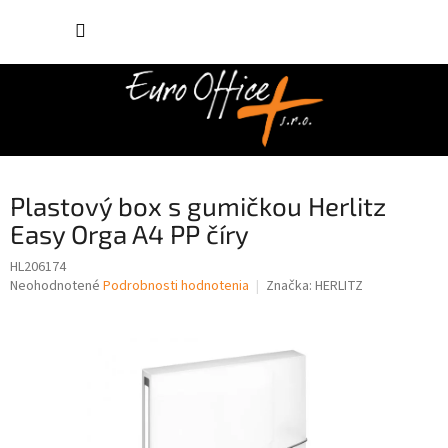
Prejsť
NÁKUP
na
obsah
KOŠÍK
Plastový box s gumičkou Herlitz
Easy Orga A4 PP číry
HL206174
Priemerné
Neohodnotené
Podrobnosti hodnotenia
Značka:
HERLITZ
hodnotenie
produktu
je
0,0
z
5
hviezdičiek.