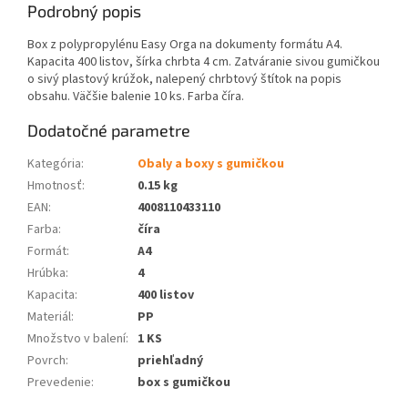
Podrobný popis
Box z polypropylénu Easy Orga na dokumenty formátu A4.
Kapacita 400 listov, šírka chrbta 4 cm. Zatváranie sivou gumičkou
o sivý plastový krúžok, nalepený chrbtový štítok na popis
obsahu. Väčšie balenie 10 ks. Farba číra.
Dodatočné parametre
Kategória
:
Obaly a boxy s gumičkou
Hmotnosť
:
0.15 kg
EAN
:
4008110433110
Farba
:
číra
Formát
:
A4
Hrúbka
:
4
Kapacita
:
400 listov
Materiál
:
PP
Množstvo v balení
:
1 KS
Povrch
:
priehľadný
Prevedenie
:
box s gumičkou