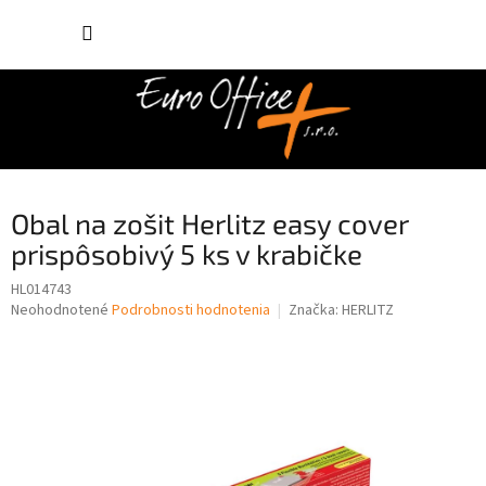
Prejsť
NÁKUP
na
obsah
KOŠÍK
Obal na zošit Herlitz easy cover
prispôsobivý 5 ks v krabičke
HL014743
Priemerné
Neohodnotené
Podrobnosti hodnotenia
Značka:
HERLITZ
hodnotenie
produktu
je
0,0
z
5
hviezdičiek.