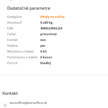
Dodatočné parametre
Kategória
:
Obaly na zošity
Hmotnosť
:
0.165 kg
EAN
:
4008110561219
Farba
:
priesvitná
Formát
:
mix
Hrúbka
:
μm
Množstvo v balení
:
5 KS
Počet kusov v balení
:
5 kusov
Povrch
:
hladký
Z
á
p
ä
Kontakt
t
eurooffice
@
eurooffice.sk
i