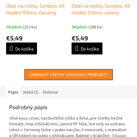
Obal na zošity, Gimboo, A5
Obal na zošity, Gimboo, A5
hladký 150mic červený
hladký 150mic zelený
Skladom
(253 ks)
Skladom
(298 ks)
€5,49
€5,49
Do košíka
Do košíka
ZOBRAZIŤ VŠETKY SÚVISIACE PRODUKTY
Popis
Videá (1)
Diskusia
Podrobný popis
Obal easy.cover, nastaviteľná výška a šírka, pre všetky bežné
formáty /max.335x540 mm/, pevná PP fólia, 5x4 sety na ochranu
rohov v červenej farbe + jeden navyše, 5 menoviek, s manuálom
a QR kódom na video s inštrukciami. Balenie v krabičke - 5 kusov.