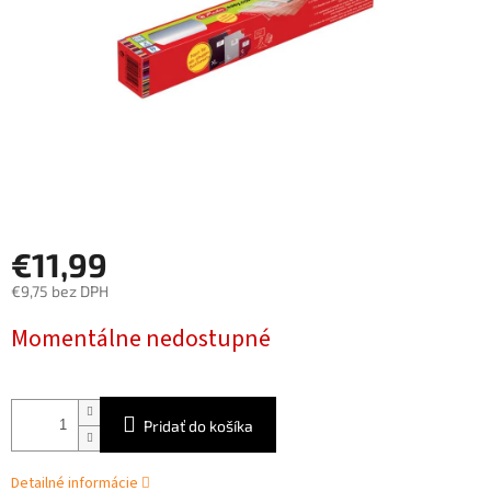
€11,99
€9,75 bez DPH
Jednotková
Momentálne nedostupné
cena:
Pridať do košíka
Detailné informácie