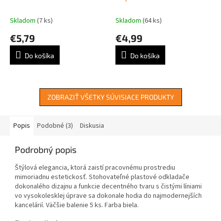
Skladom
(7 ks)
Skladom
(64 ks)
€5,79
€4,99
Do košíka
Do košíka
ZOBRAZIŤ VŠETKY SÚVISIACE PRODUKTY
Popis
Podobné (3)
Diskusia
Podrobný popis
Štýlová elegancia, ktorá zaistí pracovnému prostrediu
mimoriadnu estetickosť. Stohovateľné plastové odkladače
dokonalého dizajnu a funkcie decentného tvaru s čistými líniami
vo vysokolesklej úprave sa dokonale hodia do najmodernejších
kancelárií. Väčšie balenie 5 ks. Farba biela.