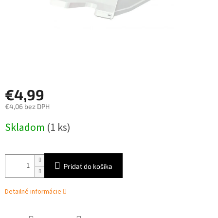
€4,99
€4,06 bez DPH
Jednotková
Skladom
(1 ks)
cena:
Pridať do košíka
Detailné informácie