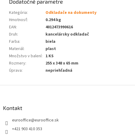
Dodatočné parametre
Kategória
:
Odkladače na dokumenty
Hmotnosť
:
0.294 kg
EAN
:
4012473990616
Druh
:
kancelársky odkladač
Farba
:
biela
Materiál
:
plast
Množstvo v balení
:
1 KS
Rozmery
:
255 x 348 x 65 mm
Úprava
:
nepriehľadná
Z
á
p
ä
Kontakt
t
eurooffice
@
eurooffice.sk
i
e
+421 903 410 353