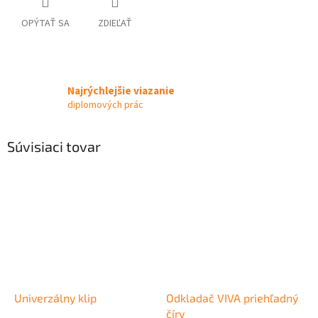
OPÝTAŤ SA
ZDIEĽAŤ
Najrýchlejšie viazanie
diplomových prác
Súvisiaci tovar
Univerzálny klip
Odkladač VIVA priehľadný
číry