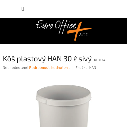
Prejsť
NÁKUP
na
obsah
KOŠÍK
Kôš plastový HAN 30 ℓ sivý
HA183411
Priemerné
Neohodnotené
Podrobnosti hodnotenia
Značka:
HAN
hodnotenie
produktu
je
0,0
z
5
hviezdičiek.