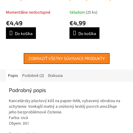
Momentálne nedostupné
Skladom
(25 ks)
€4,49
€4,99
Do košíka
Do košíka
ZOBRAZIŤ VŠETKY SÚVISIACE PRODUKTY
Popis
Podobné (2)
Diskusia
Podrobný popis
Kancelársky plastový kôš na papier HAN, vybavený obrubou na
uchytenie. Vonkajší matný a vnútorný lesklý povrch umožňuje
jeho bezproblémové čistenie.
Farba: sivá
Objem: 30 l