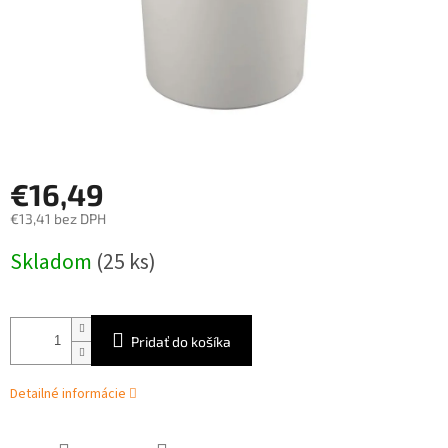
€16,49
€13,41 bez DPH
Jednotková
Skladom
(25 ks)
cena:
Pridať do košíka
Detailné informácie