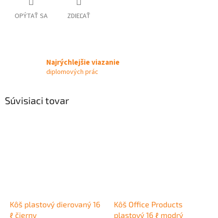
OPÝTAŤ SA
ZDIEĽAŤ
Najrýchlejšie viazanie
diplomových prác
Súvisiaci tovar
Kôš plastový dierovaný 16
Kôš Office Products
ℓ čierny
plastový 16 ℓ modrý