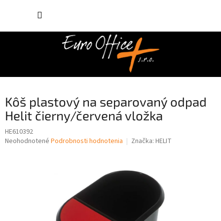
Prejsť
NÁKUP
na
obsah
KOŠÍK
Kôš plastový na separovaný odpad
Helit čierny/červená vložka
HE610392
Priemerné
Neohodnotené
Podrobnosti hodnotenia
Značka:
HELIT
hodnotenie
produktu
je
0,0
z
5
hviezdičiek.