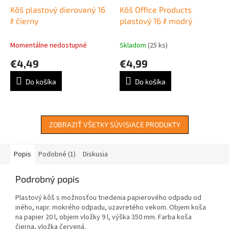
Kôš plastový dierovaný 16
Kôš Office Products
ℓ čierny
plastový 16 ℓ modrý
Momentálne nedostupné
Skladom
(25 ks)
€4,49
€4,99
Do košíka
Do košíka
ZOBRAZIŤ VŠETKY SÚVISIACE PRODUKTY
Popis
Podobné (1)
Diskusia
Podrobný popis
Plastový kôš s možnosťou triedenia papierového odpadu od
iného, napr. mokrého odpadu, uzavretého vekom. Objem koša
na papier 20 l, objem vložky 9 l, výška 350 mm. Farba koša
čierna, vložka červená.