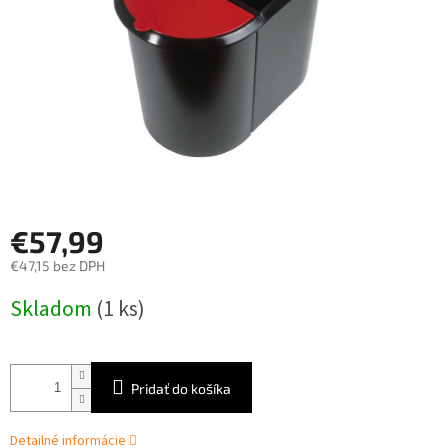
€57,99
€47,15 bez DPH
Jednotková
Skladom
(1 ks)
cena:
Pridať do košíka
Detailné informácie