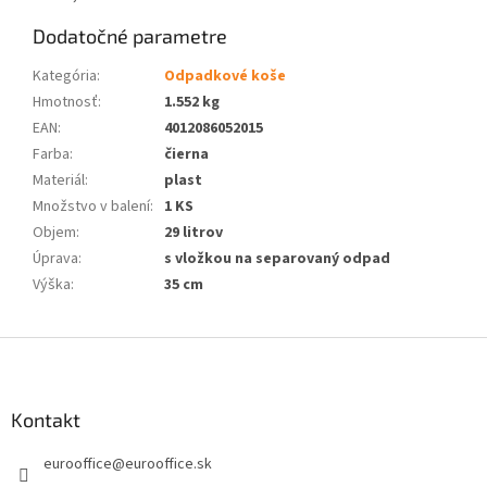
Dodatočné parametre
Kategória
:
Odpadkové koše
Hmotnosť
:
1.552 kg
EAN
:
4012086052015
Farba
:
čierna
Materiál
:
plast
Množstvo v balení
:
1 KS
Objem
:
29 litrov
Úprava
:
s vložkou na separovaný odpad
Výška
:
35 cm
Z
á
p
ä
Kontakt
t
eurooffice
@
eurooffice.sk
i