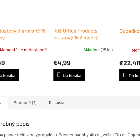
lastový dierovaný 16
Kôš Office Products
Odpadkov
rny
plastový 16 ℓ modrý
Momentálne nedostupné
Skladom
(25 ks)
Mom
49
€4,99
€22,4
o košíka
Do košíka
Do ko
s
Podobné (2)
Diskusia
robný popis
na papier Helit z polypropylénu. Priemer nádoby 40 cm, výška 70 cm. Objem 