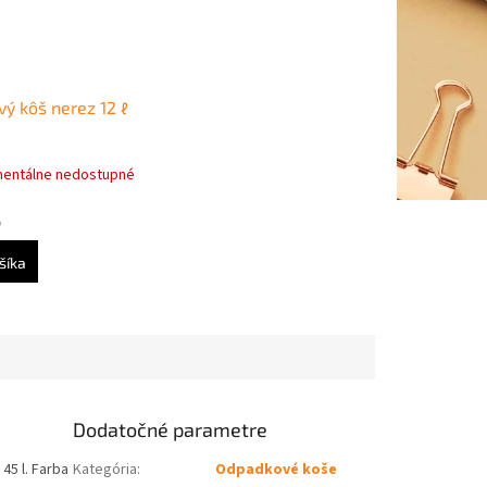
ý kôš nerez 12 ℓ
entálne nedostupné
8
šíka
Dodatočné parametre
45 l. Farba
Kategória
:
Odpadkové koše