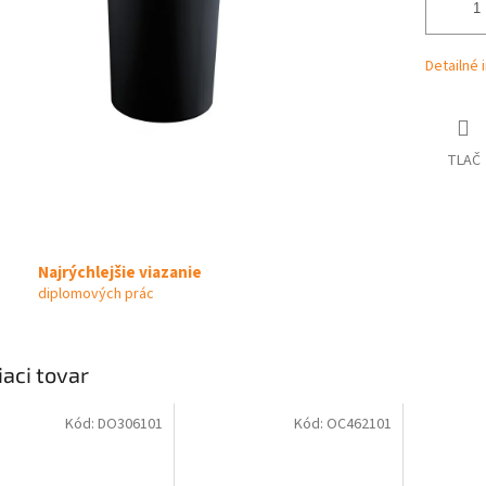
Detailné 
TLAČ
Najrýchlejšie viazanie
diplomových prác
iaci tovar
Kód:
DO306101
Kód:
OC462101