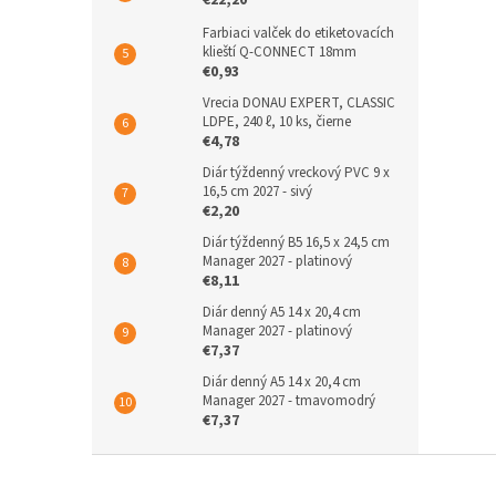
€22,20
Farbiaci valček do etiketovacích
klieští Q-CONNECT 18mm
€0,93
Vrecia DONAU EXPERT, CLASSIC
LDPE, 240 ℓ, 10 ks, čierne
€4,78
Diár týždenný vreckový PVC 9 x
16,5 cm 2027 - sivý
€2,20
Diár týždenný B5 16,5 x 24,5 cm
Manager 2027 - platinový
€8,11
Diár denný A5 14 x 20,4 cm
Manager 2027 - platinový
€7,37
Diár denný A5 14 x 20,4 cm
Manager 2027 - tmavomodrý
€7,37
Z
á