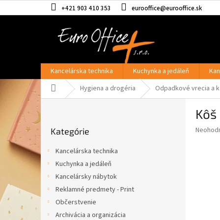
Prejsť
+421 903 410 353
eurooffice@eurooffice.sk
na
obsah
Kancelárska technika
Kuchynka a jedáleň
Kan
Domov
Hygiena a drogéria
Odpadkové vrecia a 
B
Kôš 
o
Preskočiť
č
Priemer
Neohod
Kategórie
kategórie
n
hodnote
ý
produkt
Kancelárska technika
p
je
Kuchynka a jedáleň
0,0
a
z
Kancelársky nábytok
n
5
e
Reklamné predmety - Print
hviezdič
l
Občerstvenie
Archivácia a organizácia