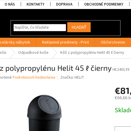
O NÁS
KONTAKTY
DOPRAVA
OBCHODNÉ PODMIENKY
HĽADAŤ
celársky nábytok
Reklamné predmety - Print
Občerstvenie
koše
Odpadkové koše
Kôš z polypropylénu Helit 45 ℓ čierny
z polypropylénu Helit 45 ℓ čierny
HE240139
né
notené
Podrobnosti hodnotenia
Značka:
HELIT
nie
€81
u
€66,66 
Jednotk
Skla
cena:
iek.