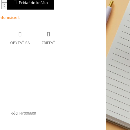
Pridať do košíka
informácie
OPÝTAŤ SA
ZDIEĽAŤ
Kód:
HY006608