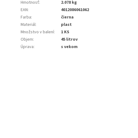
Hmotnosť
:
2.078 kg
EAN
:
4012086061062
Farba
:
čierna
Materiál
:
plast
Množstvo v balení
:
1 KS
Objem
:
45 litrov
Úprava
:
s vekom