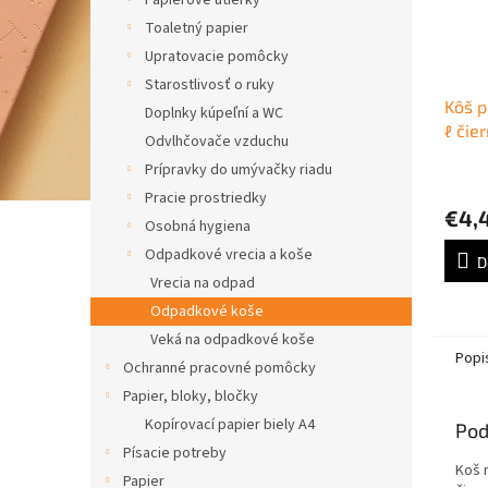
Papierové utierky
Toaletný papier
Upratovacie pomôcky
Starostlivosť o ruky
Kôš p
Doplnky kúpeľní a WC
ℓ čie
Odvlhčovače vzduchu
Prípravky do umývačky riadu
Pracie prostriedky
€4,
Osobná hygiena
Odpadkové vrecia a koše
D
Vrecia na odpad
Odpadkové koše
Veká na odpadkové koše
Popi
Ochranné pracovné pomôcky
Papier, bloky, bločky
Kopírovací papier biely A4
Pod
Písacie potreby
Koš 
Papier