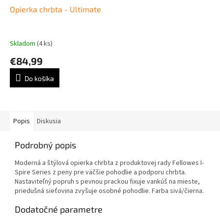
Opierka chrbta - Ultimate
Skladom
(4 ks)
€84,99
Do košíka
Popis
Diskusia
Podrobný popis
Moderná a štýlová opierka chrbta z produktovej rady Fellowes I-
Spire Series z peny pre väčšie pohodlie a podporu chrbta.
Nastaviteľný popruh s pevnou prackou fixuje vankúš na mieste,
priedušná sieťovina zvyšuje osobné pohodlie. Farba sivá/čierna.
Dodatočné parametre