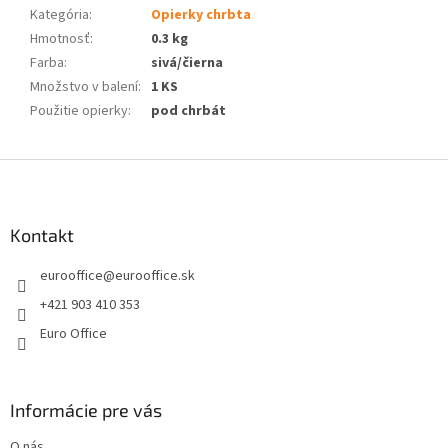
Kategória
:
Opierky chrbta
Hmotnosť
:
0.3 kg
Farba
:
sivá/čierna
Množstvo v balení
:
1 KS
Použitie opierky
:
pod chrbát
Z
á
p
ä
Kontakt
t
eurooffice
@
eurooffice.sk
i
e
+421 903 410 353
Euro Office
Informácie pre vás
O nás