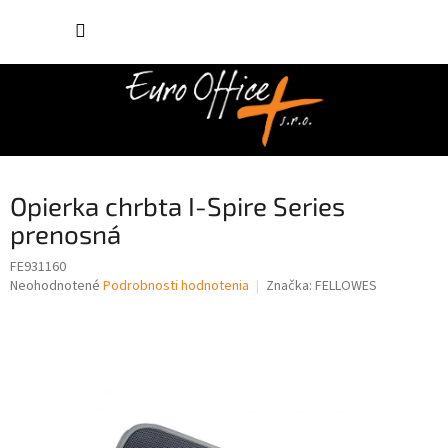
Prejsť
NÁKUP
na
obsah
KOŠÍK
Opierka chrbta I-Spire Series
prenosná
FE931160
Priemerné
Neohodnotené
Podrobnosti hodnotenia
Značka:
FELLOWES
hodnotenie
produktu
je
0,0
z
5
hviezdičiek.