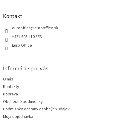
á
p
ä
Kontakt
t
eurooffice
@
eurooffice.sk
i
e
+421 903 410 353
Euro Office
Informácie pre vás
O nás
Kontakty
Doprava
Obchodné podmienky
Podmienky ochrany osobných údajov
Moja objednávka