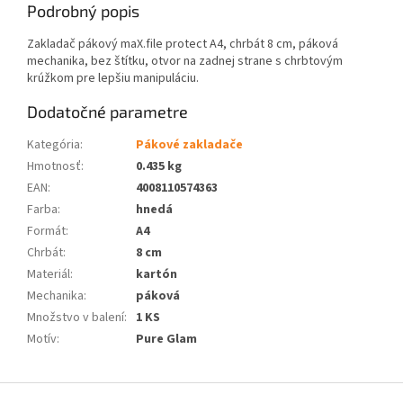
Podrobný popis
Zakladač pákový maX.file protect A4, chrbát 8 cm, páková
mechanika, bez štítku, otvor na zadnej strane s chrbtovým
krúžkom pre lepšiu manipuláciu.
Dodatočné parametre
Kategória
:
Pákové zakladače
Hmotnosť
:
0.435 kg
EAN
:
4008110574363
Farba
:
hnedá
Formát
:
A4
Chrbát
:
8 cm
Materiál
:
kartón
Mechanika
:
páková
Množstvo v balení
:
1 KS
Motív
:
Pure Glam
Z