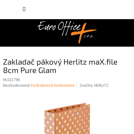
Prejsť
NÁKUP
na
obsah
KOŠÍK
Zakladač pákový Herlitz maX.file
8cm Pure Glam
HL021796
Priemerné
Neohodnotené
Podrobnosti hodnotenia
Značka:
HERLITZ
hodnotenie
produktu
je
0,0
z
5
hviezdičiek.