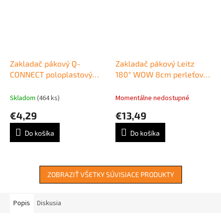
Zakladač pákový Q-
Zakladač pákový Leitz
CONNECT poloplastový
180° WOW 8cm perleťovo
5cm modrý
biely
Skladom
(464 ks)
Momentálne nedostupné
€4,29
€13,49
Do košíka
Do košíka
ZOBRAZIŤ VŠETKY SÚVISIACE PRODUKTY
Popis
Diskusia