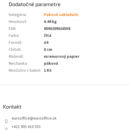
Dodatočné parametre
Kategória
:
Pákové zakladače
Hmotnosť
:
0.44 kg
EAN
:
8590209016558
Farba
:
žltá
Formát
:
A4
Chrbát
:
8 cm
Materiál
:
mramorový papier
Mechanika
:
páková
Množstvo v balení
:
1 KS
Z
á
p
ä
Kontakt
t
eurooffice
@
eurooffice.sk
i
e
+421 903 410 353