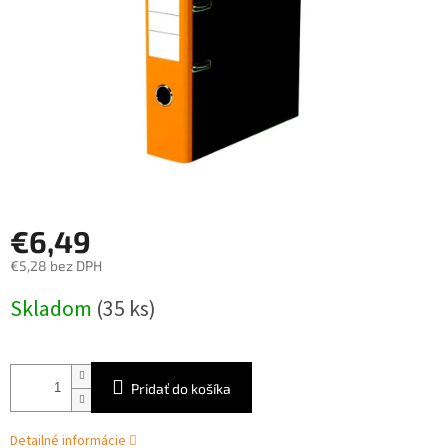
€6,49
€5,28 bez DPH
Jednotková
Skladom
(35 ks)
cena:
Pridať do košíka
Detailné informácie