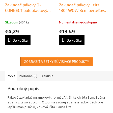
Zakladač pákový Q-
Zakladač pákový Leitz
CONNECT poloplastový
180° WOW 8cm perleťovo
5cm modrý
biely
Skladom
(464 ks)
Momentálne nedostupné
€4,29
€13,49
Do košíka
Do košíka
ZOBRAZIŤ VŠETKY SÚVISIACE PRODUKTY
Popis
Podobné (5)
Diskusia
Podrobný popis
Pákový zakladač mramorový, formát A4. Šírka chrbta 8cm. Bočná
strana žltá so štítkom. Otvor na zadnej strane a radokrúžok pre
lepšiu manipuláciu, kovová lišta. Farba žltá.