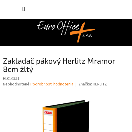
Prejsť
NÁKUP
na
obsah
KOŠÍK
Zakladač pákový Herlitz Mramor
8cm žltý
HL016551
Priemerné
Neohodnotené
Podrobnosti hodnotenia
Značka:
HERLITZ
hodnotenie
produktu
je
0,0
z
5
hviezdičiek.