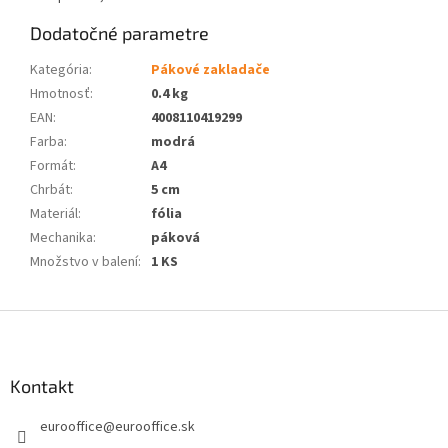
Dodatočné parametre
Kategória
:
Pákové zakladače
Hmotnosť
:
0.4 kg
EAN
:
4008110419299
Farba
:
modrá
Formát
:
A4
Chrbát
:
5 cm
Materiál
:
fólia
Mechanika
:
páková
Množstvo v balení
:
1 KS
Z
á
p
ä
Kontakt
t
eurooffice
@
eurooffice.sk
i