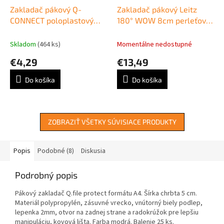
Zakladač pákový Q-
Zakladač pákový Leitz
CONNECT poloplastový
180° WOW 8cm perleťovo
5cm modrý
biely
Skladom
(464 ks)
Momentálne nedostupné
€4,29
€13,49
Do košíka
Do košíka
ZOBRAZIŤ VŠETKY SÚVISIACE PRODUKTY
Popis
Podobné (8)
Diskusia
Podrobný popis
Pákový zakladač Q.file protect formátu A4. Šírka chrbta 5 cm.
Materiál polypropylén, zásuvné vrecko, vnútorný biely podlep,
lepenka 2mm, otvor na zadnej strane a radokrúžok pre lepšiu
manipuláciu, kovová lišta. Farba modrá. Balenie 25 ks.