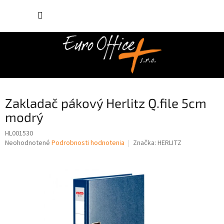
Prejsť
NÁKUP
na
obsah
KOŠÍK
Zakladač pákový Herlitz Q.file 5cm
modrý
HL001530
Priemerné
Neohodnotené
Podrobnosti hodnotenia
Značka:
HERLITZ
hodnotenie
produktu
je
0,0
z
5
hviezdičiek.