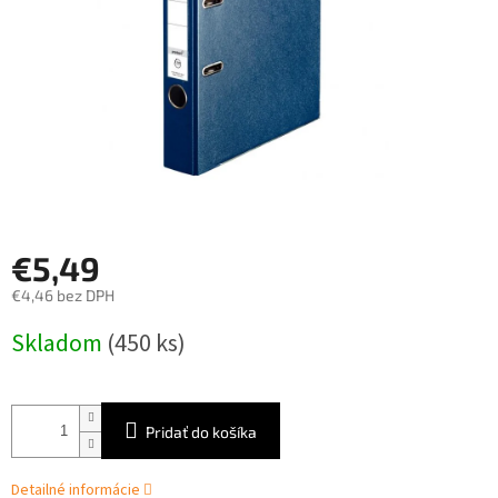
€5,49
€4,46 bez DPH
Jednotková
Skladom
(450 ks)
cena:
Pridať do košíka
Detailné informácie