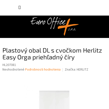
Prejsť
NÁKUP
na
obsah
KOŠÍK
Plastový obal DL s cvočkom Herlitz
Easy Orga priehľadný číry
HL207081
Priemerné
Neohodnotené
Podrobnosti hodnotenia
Značka:
HERLITZ
hodnotenie
produktu
je
0,0
z
5
hviezdičiek.