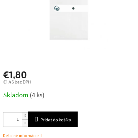
€1,80
€1,46 bez DPH
Jednotková
Skladom
(4 ks)
cena:
Pridať do košíka
Detailné informácie