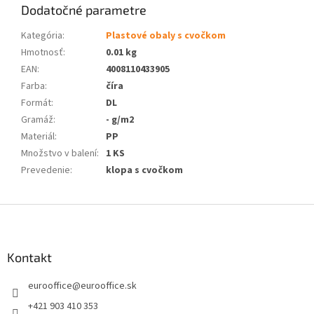
Dodatočné parametre
Kategória
:
Plastové obaly s cvočkom
Hmotnosť
:
0.01 kg
EAN
:
4008110433905
Farba
:
číra
Formát
:
DL
Gramáž
:
- g/m2
Materiál
:
PP
Množstvo v balení
:
1 KS
Prevedenie
:
klopa s cvočkom
Z
á
p
ä
Kontakt
t
eurooffice
@
eurooffice.sk
i
e
+421 903 410 353