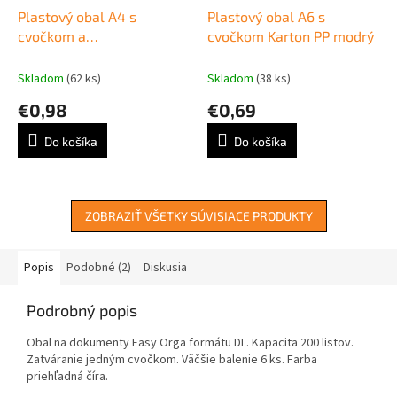
Plastový obal A4 s
Plastový obal A6 s
cvočkom a
cvočkom Karton PP modrý
eurodierovaním DONAU
zelený
Skladom
(62 ks)
Skladom
(38 ks)
€0,98
€0,69
Do košíka
Do košíka
ZOBRAZIŤ VŠETKY SÚVISIACE PRODUKTY
Popis
Podobné (2)
Diskusia
Podrobný popis
Obal na dokumenty Easy Orga formátu DL. Kapacita 200 listov.
Zatváranie jedným cvočkom. Väčšie balenie 6 ks. Farba
priehľadná číra.