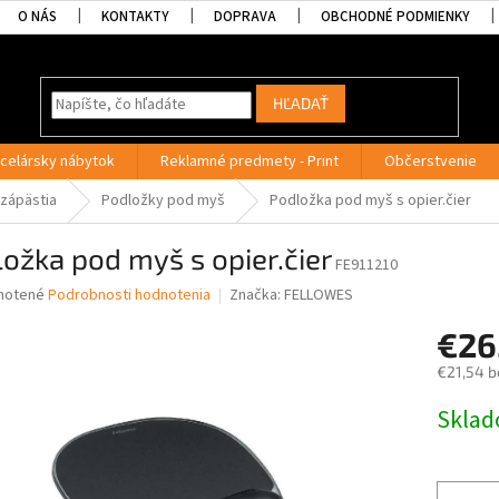
O NÁS
KONTAKTY
DOPRAVA
OBCHODNÉ PODMIENKY
HĽADAŤ
celársky nábytok
Reklamné predmety - Print
Občerstvenie
 zápästia
Podložky pod myš
Podložka pod myš s opier.čier
ožka pod myš s opier.čier
FE911210
né
notené
Podrobnosti hodnotenia
Značka:
FELLOWES
nie
€26
u
€21,54 b
Jednotk
Skla
cena:
iek.