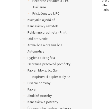
pre 
Periférne zariadenia k PC
vlhk
Tlačiarne
Farba
Príslušenstvo k PC
Kuchynka a jedáleň
Kancelársky nábytok
Reklamné predmety - Print
Občerstvenie
Archivácia a organizácia
Automotive
Hygiena a drogéria
Ochranné pracovné pomôcky
Papier, bloky, bločky
Kopírovací papier biely A4
Písacie potreby
Papier
Školské potreby
Kancelárske potreby
Úprava dokumentov, technika