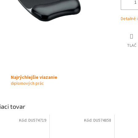
Detailné 
TLAČ
Najrýchlejšie viazanie
diplomových prác
iaci tovar
Kód:
DU574719
Kód:
DU574858