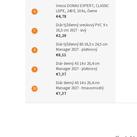
Vrecia DONAU EXPERT, CLASSIC
LDPE, 240 ℓ, 10 ks, čierne
€4,78
Diár týždenný vreckový PVC 9 x
16,5 cm 2027 - sivý
€2,20
Diár týždenný B5 16,5 x 24,5 cm
Manager 2027 - platinový
€8,11
Diár denný A5 14 x 20,4 cm
Manager 2027 - platinový
€7,37
Diár denný A5 14 x 20,4 cm
Manager 2027 - tmavomodrý
€7,37
Z
á
p
ä
t