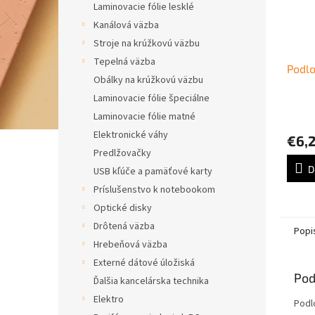
Laminovacie fólie lesklé
Kanálová väzba
Stroje na krúžkovú väzbu
Tepelná väzba
Podl
Obálky na krúžkovú väzbu
Laminovacie fólie špeciálne
Laminovacie fólie matné
Elektronické váhy
€6,
Predlžovačky
D
USB kľúče a pamäťové karty
Príslušenstvo k notebookom
Optické disky
Drôtená väzba
Popi
Hrebeňová väzba
Externé dátové úložiská
Pod
Ďalšia kancelárska technika
Elektro
Podlo