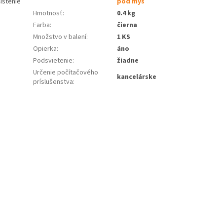
istenie
pod myš
Hmotnosť
:
0.4 kg
Farba
:
čierna
Množstvo v balení
:
1 KS
Opierka
:
áno
Podsvietenie
:
žiadne
Určenie počítačového
kancelárske
príslušenstva
: