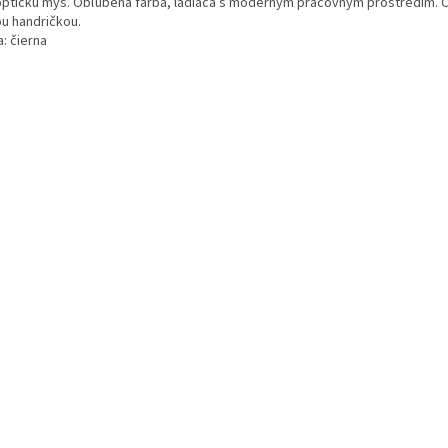
optickú myš. Obľúbená farba, ladiaca s moderným pracovným prostredím. Č
ou handričkou.
: čierna