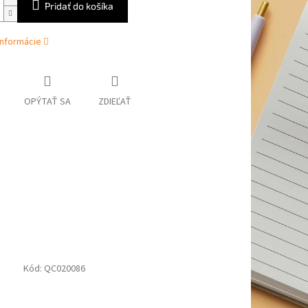
Pridať do košíka
informácie
OPÝTAŤ SA
ZDIEĽAŤ
Kód:
QC020086