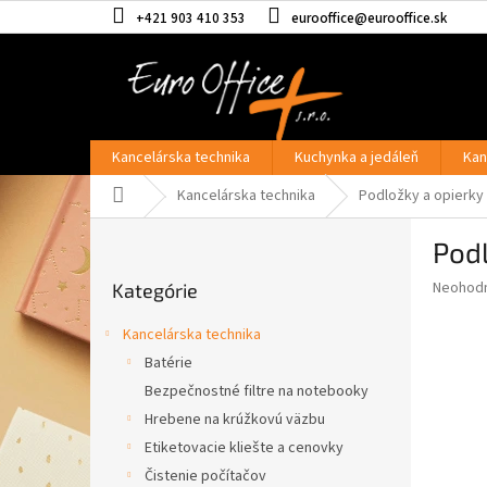
Prejsť
+421 903 410 353
eurooffice@eurooffice.sk
na
obsah
Kancelárska technika
Kuchynka a jedáleň
Kan
Domov
Kancelárska technika
Podložky a opierky
B
Podl
o
Preskočiť
č
Priemer
Neohod
Kategórie
kategórie
n
hodnote
ý
produkt
Kancelárska technika
p
je
Batérie
0,0
a
z
Bezpečnostné filtre na notebooky
n
5
e
Hrebene na krúžkovú väzbu
hviezdič
l
Etiketovacie kliešte a cenovky
Čistenie počítačov