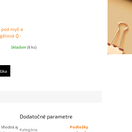
 pod myš a
 gélová Q-
 zelená
Skladom
(8 ks)
šíka
Dodatočné parametre
. Vhodná aj
Podložky
Kategória
: