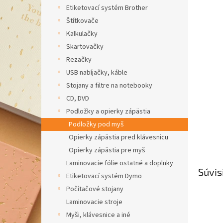
Etiketovací systém Brother
Štítkovače
Kalkulačky
Skartovačky
Rezačky
USB nabíjačky, káble
Stojany a filtre na notebooky
CD, DVD
Podložky a opierky zápästia
Podložky pod myš
Opierky zápästia pred klávesnicu
Opierky zápästia pre myš
Laminovacie fólie ostatné a doplnky
Súvis
Etiketovací systém Dymo
Počítačové stojany
Laminovacie stroje
Myši, klávesnice a iné