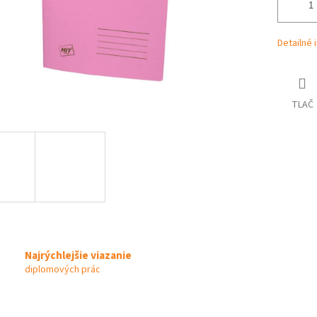
Detailné 
TLAČ
Najrýchlejšie viazanie
diplomových prác