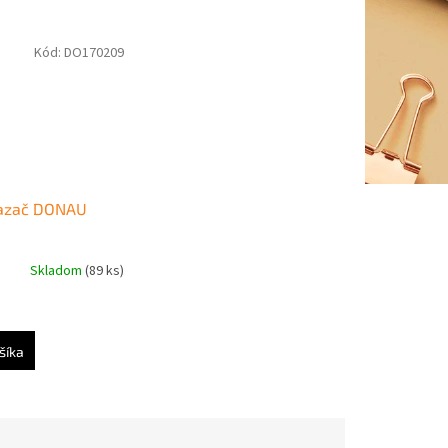
Kód:
DO170209
iazač DONAU
Skladom
(89 ks)
šíka