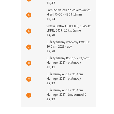
€8,37
Farbiaci valček do etiketovacích
klieští Q-CONNECT 18mm
€0,93
Vrecia DONAU EXPERT, CLASSIC
LDPE, 240 ℓ, 10 ks, čierne
€4,78
Diár týždenný vreckový PVC 9 x
16,5 cm 2027 - sivý
€2,20
Diár týždenný B5 16,5 x 24,5 cm
Manager 2027 - platinový
€8,11
Diár denný A5 14 x 20,4 cm
Manager 2027 - platinový
€7,37
Diár denný A5 14 x 20,4 cm
Manager 2027 - tmavomodrý
€7,37
Z