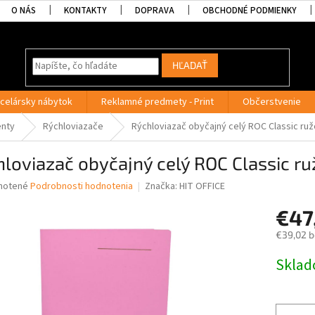
O NÁS
KONTAKTY
DOPRAVA
OBCHODNÉ PODMIENKY
HĽADAŤ
celársky nábytok
Reklamné predmety - Print
Občerstvenie
enty
Rýchloviazače
Rýchloviazač obyčajný celý ROC Classic ru
loviazač obyčajný celý ROC Classic r
né
notené
Podrobnosti hodnotenia
Značka:
HIT OFFICE
nie
€47
u
€39,02 
Jednotk
Skla
cena:
iek.