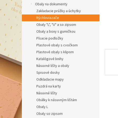
Obaly na dokumenty
Zakladacie prúžky a úchytky
Rýchloviazače
Obaly "L", "U" a so zipsom
Obaly a boxy s gumičkou
Písacie podložky
Plastové obaly s cvočkom
Plastové obaly s klipom
Katalógové knihy
Násuvné lišty a obaly
Spisové dosky
Odkladacie mapy
Puzdrá na karty
Násuvné lišty
Obálky k násuvným lištám
Obaly L
Obaly so zipsom