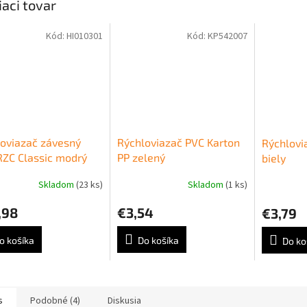
iaci tovar
Kód:
HI010301
Kód:
KP542007
oviazač závesný
Rýchloviazač PVC Karton
Rýchlov
RZC Classic modrý
PP zelený
biely
Skladom
(23 ks)
Skladom
(1 ks)
,98
€3,54
€3,79
o košíka
Do košíka
Do ko
s
Podobné (4)
Diskusia