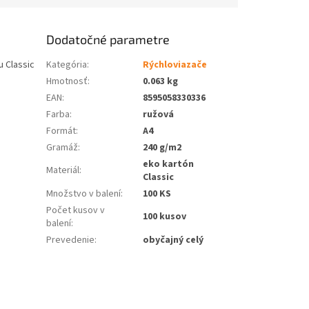
Dodatočné parametre
u Classic
Kategória
:
Rýchloviazače
Hmotnosť
:
0.063 kg
EAN
:
8595058330336
Farba
:
ružová
Formát
:
A4
Gramáž
:
240 g/m2
eko kartón
Materiál
:
Classic
Množstvo v balení
:
100 KS
Počet kusov v
100 kusov
balení
:
Prevedenie
:
obyčajný celý