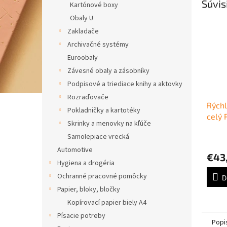
Súvis
Kartónové boxy
Obaly U
Zakladače
Archivačné systémy
Euroobaly
Závesné obaly a zásobníky
Podpisové a triediace knihy a aktovky
Rozraďovače
Rýchl
Pokladničky a kartotéky
celý 
Skrinky a menovky na kľúče
50ks
Samolepiace vrecká
Automotive
€43
Hygiena a drogéria
Ochranné pracovné pomôcky
D
Papier, bloky, bločky
Kopírovací papier biely A4
Písacie potreby
Popi