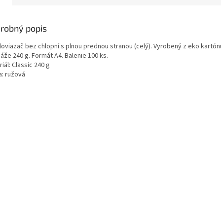
robný popis
loviazač bez chlopní s plnou prednou stranou (celý). Vyrobený z eko kartón
áže 240 g. Formát A4. Balenie 100 ks.
iál: Classic 240 g
a: ružová