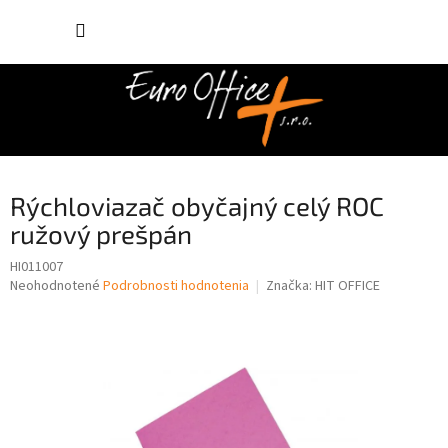
Prejsť
NÁKUP
na
obsah
KOŠÍK
Rýchloviazač obyčajný celý ROC
ružový prešpán
HI011007
Priemerné
Neohodnotené
Podrobnosti hodnotenia
Značka:
HIT OFFICE
hodnotenie
produktu
je
0,0
z
5
hviezdičiek.