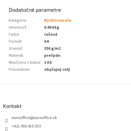
Dodatočné parametre
Kategória
:
Rýchloviazače
Hmotnosť
:
0.054 kg
Farba
:
ružová
Formát
:
A4
Gramáž
:
350 g/m2
Materiál
:
prešpán
Množstvo v balení
:
1 KS
Prevedenie
:
obyčajný celý
Z
á
p
ä
Kontakt
t
eurooffice
@
eurooffice.sk
i
e
+421 903 410 353