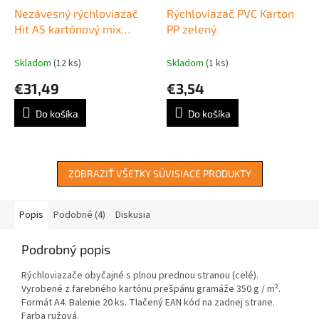
Nezávesný rýchloviazač
Rýchloviazač PVC Karton
Hit A5 kartónový mix
PP zelený
farieb 100 ks
Skladom
(12 ks)
Skladom
(1 ks)
€31,49
€3,54
Do košíka
Do košíka
ZOBRAZIŤ VŠETKY SÚVISIACE PRODUKTY
Popis
Podobné (4)
Diskusia
Podrobný popis
Rýchloviazače obyčajné s plnou prednou stranou (celé).
Vyrobené z farebného kartónu prešpánu gramáže 350 g / m².
Formát A4. Balenie 20 ks. Tlačený EAN kód na zadnej strane.
Farba ružová.