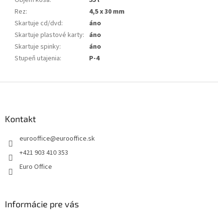
Rez
:
4,5 x 30 mm
Skartuje cd/dvd
:
áno
Skartuje plastové karty
:
áno
Skartuje spinky
:
áno
Stupeň utajenia
:
P-4
Z
á
p
ä
Kontakt
t
eurooffice
@
eurooffice.sk
i
e
+421 903 410 353
Euro Office
Informácie pre vás