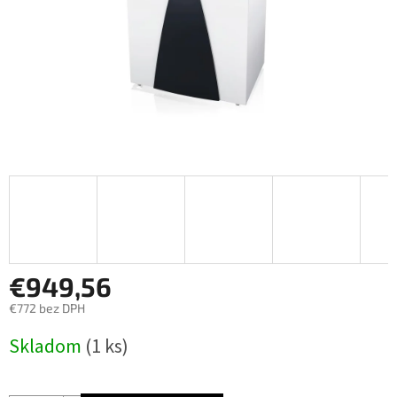
€949,56
€772 bez DPH
Jednotková
Skladom
(1 ks)
cena: