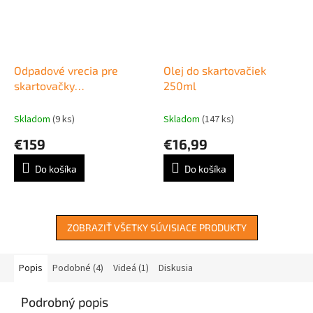
Odpadové vrecia pre
Olej do skartovačiek
skartovačky
250ml
440x370x850mm 100ks
Skladom
(9 ks)
Skladom
(147 ks)
€159
€16,99
Do košíka
Do košíka
ZOBRAZIŤ VŠETKY SÚVISIACE PRODUKTY
Popis
Podobné (4)
Videá (1)
Diskusia
Podrobný popis