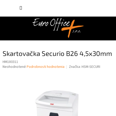
Prejsť
NÁKUP
na
obsah
KOŠÍK
Skartovačka Securio B26 4,5x30mm
HM180311
Priemerné
Neohodnotené
Podrobnosti hodnotenia
Značka:
HSM-SECURI
hodnotenie
produktu
je
0,0
z
5
hviezdičiek.