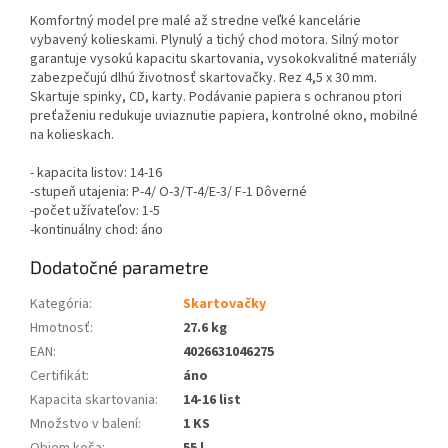
Komfortný model pre malé až stredne veľké kancelárie
vybavený kolieskami. Plynulý a tichý chod motora. Silný motor
garantuje vysokú kapacitu skartovania, vysokokvalitné materiály
zabezpečujú dlhú životnosť skartovačky. Rez 4,5 x 30 mm.
Skartuje spinky, CD, karty. Podávanie papiera s ochranou ptori
preťaženiu redukuje uviaznutie papiera, kontrolné okno, mobilné
na kolieskach.
- kapacita listov: 14-16
-stupeň utajenia: P-4/ O-3/T-4/E-3/ F-1 Dôverné
-počet užívateľov: 1-5
-kontinuálny chod: áno
Dodatočné parametre
Kategória
:
Skartovačky
Hmotnosť
:
27.6 kg
EAN
:
4026631046275
Certifikát
:
áno
Kapacita skartovania
:
14-16 list
Množstvo v balení
:
1 KS
Objem koša
:
55 l