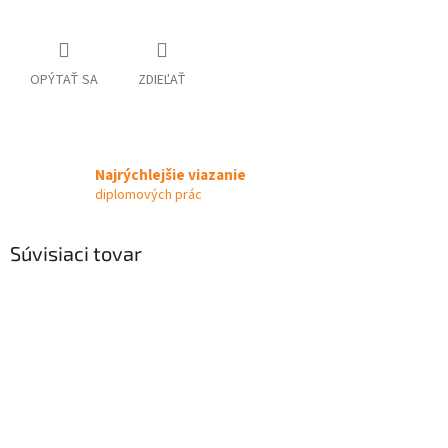
OPÝTAŤ SA
ZDIEĽAŤ
Najrýchlejšie viazanie
diplomových prác
Súvisiaci tovar