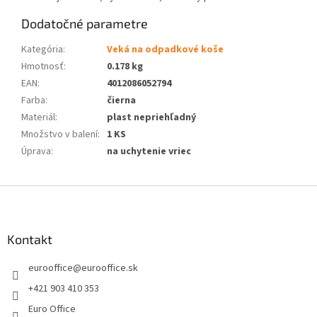
Dodatočné parametre
Kategória
:
Veká na odpadkové koše
Hmotnosť
:
0.178 kg
EAN
:
4012086052794
Farba
:
čierna
Materiál
:
plast nepriehľadný
Množstvo v balení
:
1 KS
Úprava
:
na uchytenie vriec
Z
á
p
ä
Kontakt
t
eurooffice
@
eurooffice.sk
i
e
+421 903 410 353
Euro Office