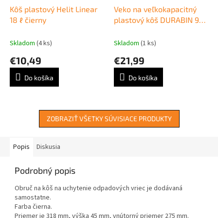
Kôš plastový Helit Linear
Veko na veľkokapacitný
18 ℓ čierny
plastový kôš DURABIN 90
sivé
Skladom
(4 ks)
Skladom
(1 ks)
€10,49
€21,99
Do košíka
Do košíka
ZOBRAZIŤ VŠETKY SÚVISIACE PRODUKTY
Popis
Diskusia
Podrobný popis
Obruč na kôš na uchytenie odpadových vriec je dodávaná
samostatne.
Farba čierna.
Priemer je 318 mm, výška 45 mm, vnútorný priemer 275 mm.