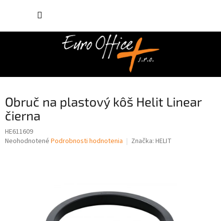
Prejsť
NÁKUP
na
obsah
KOŠÍK
Obruč na plastový kôš Helit Linear
čierna
HE611609
Priemerné
Neohodnotené
Podrobnosti hodnotenia
Značka:
HELIT
hodnotenie
produktu
je
0,0
z
5
hviezdičiek.