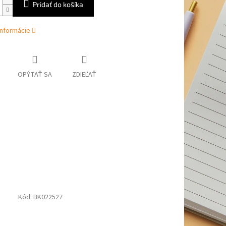
Pridať do košíka
informácie
OPÝTAŤ SA
ZDIEĽAŤ
Kód:
BK022527