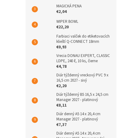
MAGICKÁ PENA
€2,04
WIPER BOWL
€22,20
Farbiaci valček do etiketovacích
klieští Q-CONNECT 18mm
€0,93
Vrecia DONAU EXPERT, CLASSIC
LDPE, 240 ℓ, 10 ks, čierne
€4,78
Diár týždenný vreckový PVC 9 x
16,5 cm 2027 - sivý
€2,20
Diár týždenný B5 16,5 x 24,5 cm
Manager 2027 - platinový
€8,11
Diár denný A5 14 x 20,4 cm
Manager 2027 - platinový
€7,37
Diár denný A5 14 x 20,4 cm