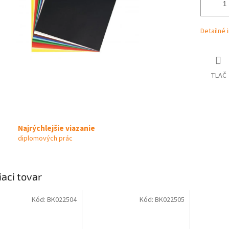
Detailné 
TLAČ
Najrýchlejšie viazanie
diplomových prác
iaci tovar
Kód:
BK022504
Kód:
BK022505