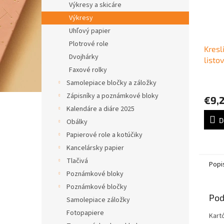
Výkresy a skicáre
Výkresy
Uhľový papier
Plotrové role
Kresl
Dvojhárky
listo
Faxové rolky
modr
Samolepiace bločky a záložky
Zápisníky a poznámkové bloky
€9,
Kalendáre a diáre 2025
D
Obálky
Papierové role a kotúčiky
Kancelársky papier
Tlačivá
Popi
Poznámkové bloky
Poznámkové bločky
Pod
Samolepiace záložky
Fotopapiere
Kartó