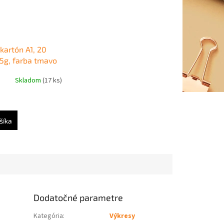
 kartón A1, 20
25g, farba tmavo
Skladom
(17 ks)
šíka
Dodatočné parametre
Kategória
:
Výkresy