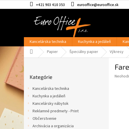
Prejsť
+421 903 410 353
eurooffice@eurooffice.sk
na
obsah
Kancelárska technika
Kuchynka a jedáleň
Kan
Domov
Papier
Špeciálny papier
Výkresy
B
Fare
o
Preskočiť
č
Priemer
Neohod
Kategórie
kategórie
n
hodnote
ý
produkt
Kancelárska technika
p
je
Kuchynka a jedáleň
0,0
a
z
Kancelársky nábytok
n
5
e
Reklamné predmety - Print
hviezdič
l
Občerstvenie
Archivácia a organizácia