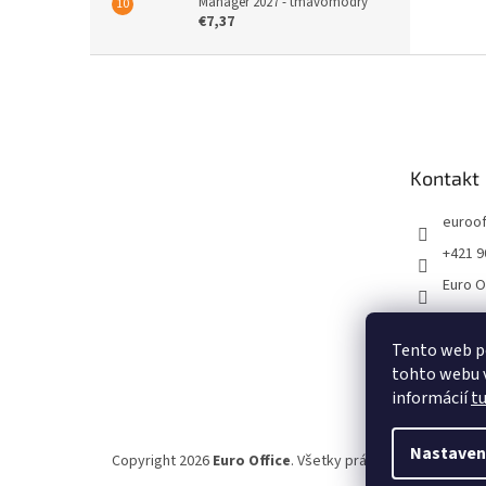
Manager 2027 - tmavomodrý
€7,37
Z
á
p
ä
t
Kontakt
i
e
euroof
+421 9
Euro O
Tento web p
tohto webu v
informácií
t
Nastaven
Copyright 2026
Euro Office
. Všetky práva vyhradené.