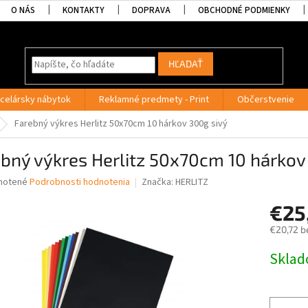
O NÁS
KONTAKTY
DOPRAVA
OBCHODNÉ PODMIENKY
HĽADAŤ
celársky nábytok
Reklamné predmety - Print
Občerstvenie
Farebný výkres Herlitz 50x70cm 10 hárkov 300g sivý
bný výkres Herlitz 50x70cm 10 hárkov
né
notené
Podrobnosti hodnotenia
Značka:
HERLITZ
nie
€25
u
€20,72 b
Jednotk
Skla
cena:
iek.