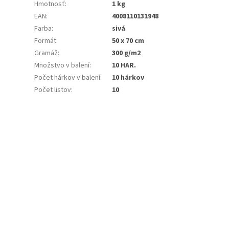
Hmotnosť
:
1 kg
EAN
:
4008110131948
Farba
:
sivá
Formát
:
50 x 70 cm
Gramáž
:
300 g/m2
Množstvo v balení
:
10 HAR.
Počet hárkov v balení
:
10 hárkov
Počet listov
:
10