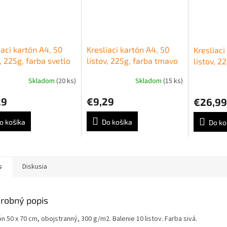
iaci kartón A4, 50
Kresliaci kartón A4, 50
Kresliaci
v, 225g, farba svetlo
listov, 225g, farba tmavo
listov, 2
á
zelená
modrá
Skladom
(20 ks)
Skladom
(15 ks)
29
€9,29
€26,99
o košíka
Do košíka
Do ko
s
Diskusia
robný popis
n 50 x 70 cm, obojstranný, 300 g/m2. Balenie 10 listov. Farba sivá.