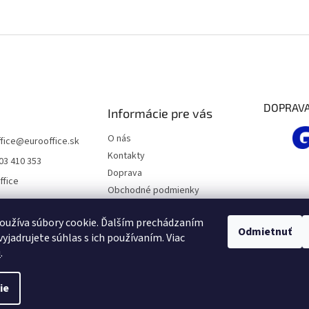
DOPRAV
Informácie pre vás
O nás
fice
@
eurooffice.sk
Kontakty
03 410 353
Doprava
ffice
Obchodné podmienky
Podmienky ochrany osobných
údajov
oužíva súbory cookie. Ďalším prechádzaním
Odmietnuť
yjadrujete súhlas s ich používaním. Viac
Moja objednávka
u
.
ie