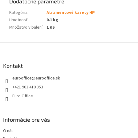
Dodatočné parametre
Kategória
:
Atramentové kazety HP
Hmotnosť
:
0.1 kg
Množstvo v balení
:
1 KS
Z
á
p
ä
Kontakt
t
eurooffice
@
eurooffice.sk
i
e
+421 903 410 353
Euro Office
Informácie pre vás
O nás