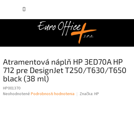
Prejsť
NÁKUP
na
obsah
KOŠÍK
Atramentová náplň HP 3ED70A HP
712 pre DesignJet T250/T630/T650
black (38 ml)
HP001370
Priemerné
Neohodnotené
Podrobnosti hodnotenia
Značka:
HP
hodnotenie
produktu
je
0,0
z
5
hviezdičiek.