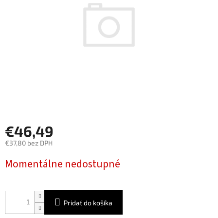
€46,49
€37,80 bez DPH
Jednotková
Momentálne nedostupné
cena:
Pridať do košíka