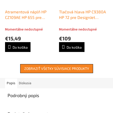
Atramentová náplň HP
Tlačová hlava HP C9380A
CZ109AE HP 655 pre
HP 72 pre DesignJet
Deskjet Ink Advantage
T610/T620/T790/T770/T110
3525/4615/4625/5525
grey/photo black
Momentálne nedostupné
Momentálne nedostupné
black (550 str.)
€15,49
€109
Do košíka
Do košíka
ZOBRAZIŤ VŠETKY SÚVISIACE PRODUKTY
Popis
Diskusia
Podrobný popis