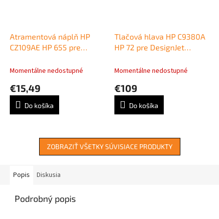
Atramentová náplň HP
Tlačová hlava HP C9380A
CZ109AE HP 655 pre
HP 72 pre DesignJet
Deskjet Ink Advantage
T610/T620/T790/T770/T110
3525/4615/4625/5525
grey/photo black
Momentálne nedostupné
Momentálne nedostupné
black (550 str.)
€15,49
€109
Do košíka
Do košíka
ZOBRAZIŤ VŠETKY SÚVISIACE PRODUKTY
Popis
Diskusia
Podrobný popis