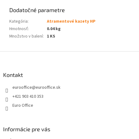
Dodatočné parametre
Kategória
:
Atramentové kazety HP
Hmotnosť
:
0.04 kg
Množstvo v balení
:
1 KS
Z
á
p
ä
Kontakt
t
eurooffice
@
eurooffice.sk
i
e
+421 903 410 353
Euro Office
Informácie pre vás