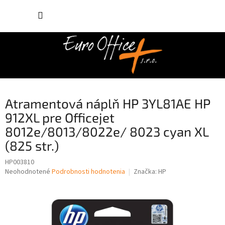
Prejsť
NÁKUP
na
obsah
KOŠÍK
Atramentová náplň HP 3YL81AE HP
912XL pre Officejet
8012e/8013/8022e/ 8023 cyan XL
(825 str.)
HP003810
Priemerné
Neohodnotené
Podrobnosti hodnotenia
Značka:
HP
hodnotenie
produktu
je
0,0
z