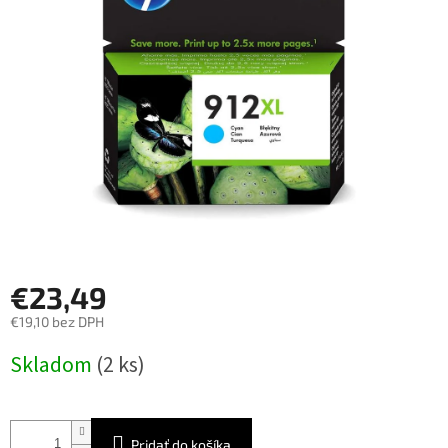
5
hviezdičiek.
€23,49
€19,10 bez DPH
Jednotková
Skladom
(2 ks)
cena:
Pridať do košíka