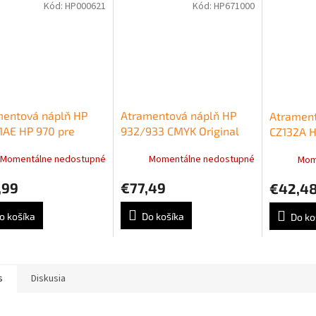
Kód:
HP000621
Kód:
HP671000
mentová náplň HP
Atramentová náplň HP
Atrament
1AE HP 970 pre
932/933 CMYK Original
CZ132A H
ejet Pro
Ing Cartridge 4-pack
DesignJe
Momentálne nedostupné
Momentálne nedostupné
Mom
dw/X476dw/
nahrada za C2P42AE
T120/T5
w black (3.000 str.)
yellow (
,99
€77,49
€42,4
o košíka
Do košíka
Do ko
s
Diskusia