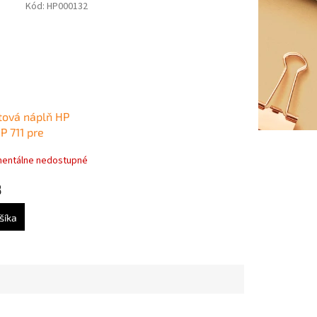
Kód:
HP000132
ová náplň HP
P 711 pre
t
entálne nedostupné
20/T130/T530
29 ml)
8
šíka