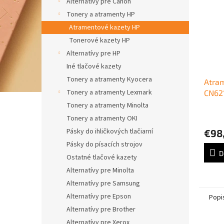
Alternatívy pre Canon
Tonery a atramenty HP
Atramentové kazety HP
Tonerové kazety HP
Alternatívy pre HP
Iné tlačové kazety
Tonery a atramenty Kyocera
Atra
Tonery a atramenty Lexmark
CN62
Offic
Tonery a atramenty Minolta
X451
Tonery a atramenty OKI
X551d
Pásky do ihličkových tlačiarní
€98
Pásky do písacích strojov
D
Ostatné tlačové kazety
Alternatívy pre Minolta
Alternatívy pre Samsung
Alternatívy pre Epson
Popi
Alternatívy pre Brother
Alternatívy pre Xerox