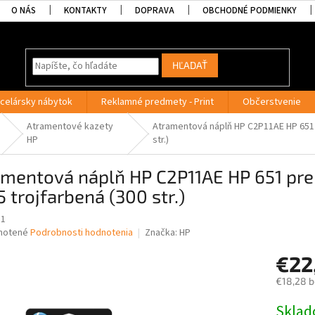
O NÁS
KONTAKTY
DOPRAVA
OBCHODNÉ PODMIENKY
HĽADAŤ
celársky nábytok
Reklamné predmety - Print
Občerstvenie
Atramentové kazety
Atramentová náplň HP C2P11AE HP 651 
HP
str.)
amentová náplň HP C2P11AE HP 651 pre
 trojfarbená (300 str.)
11
né
notené
Podrobnosti hodnotenia
Značka:
HP
nie
€22
u
€18,28 
Jednotk
Skla
cena: