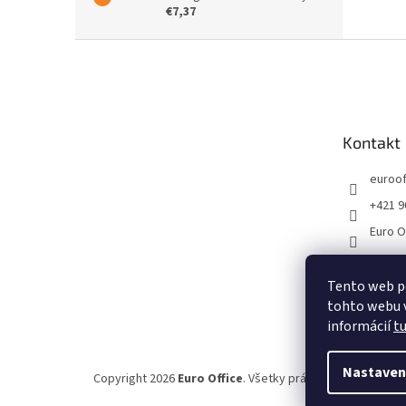
€7,37
Z
á
p
ä
t
Kontakt
i
e
euroof
+421 9
Euro O
Tento web p
tohto webu v
informácií
t
Nastaven
Copyright 2026
Euro Office
. Všetky práva vyhradené.