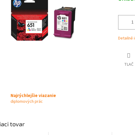
iek.
Detailné 
TLAČ
Najrýchlejšie viazanie
diplomových prác
iaci tovar