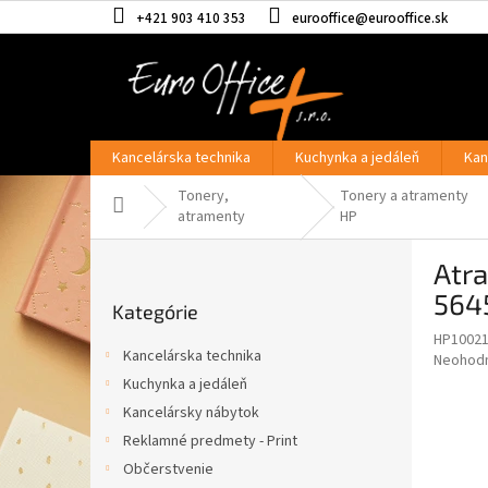
Prejsť
+421 903 410 353
eurooffice@eurooffice.sk
na
obsah
Kancelárska technika
Kuchynka a jedáleň
Kan
Tonery,
Tonery a atramenty
Domov
atramenty
HP
B
Atr
o
Preskočiť
č
5645
Kategórie
kategórie
n
HP1002
ý
Kancelárska technika
Priemer
Neohod
p
hodnote
Kuchynka a jedáleň
a
produkt
Kancelársky nábytok
n
je
e
Reklamné predmety - Print
0,0
z
l
Občerstvenie
5