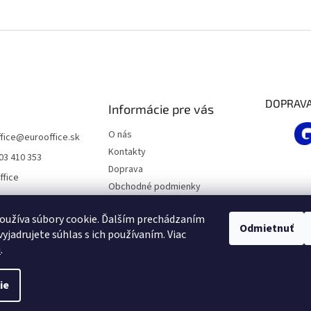
DOPRAV
Informácie pre vás
O nás
fice
@
eurooffice.sk
Kontakty
03 410 353
Doprava
ffice
Obchodné podmienky
Podmienky ochrany osobných
údajov
oužíva súbory cookie. Ďalším prechádzaním
Odmietnuť
yjadrujete súhlas s ich používaním. Viac
Moja objednávka
u
.
ie