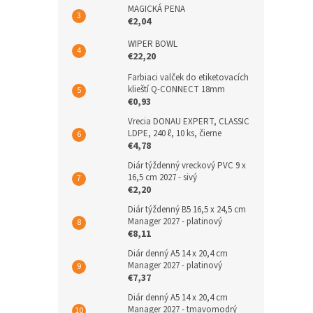
MAGICKÁ PENA
€2,04
WIPER BOWL
€22,20
Farbiaci valček do etiketovacích
klieští Q-CONNECT 18mm
€0,93
Vrecia DONAU EXPERT, CLASSIC
LDPE, 240 ℓ, 10 ks, čierne
€4,78
Diár týždenný vreckový PVC 9 x
16,5 cm 2027 - sivý
€2,20
Diár týždenný B5 16,5 x 24,5 cm
Manager 2027 - platinový
€8,11
Diár denný A5 14 x 20,4 cm
Manager 2027 - platinový
€7,37
Diár denný A5 14 x 20,4 cm
Manager 2027 - tmavomodrý