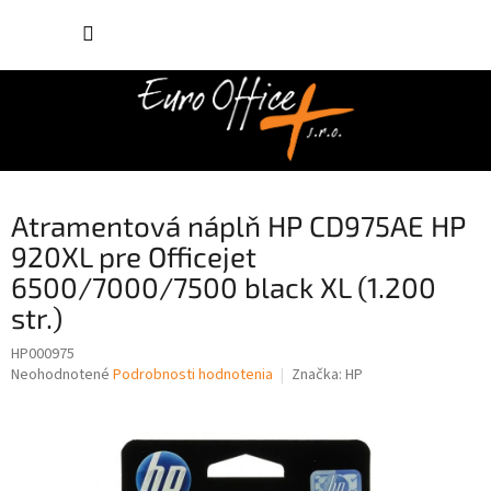
Prejsť
NÁKUP
na
obsah
KOŠÍK
Atramentová náplň HP CD975AE HP
920XL pre Officejet
6500/7000/7500 black XL (1.200
str.)
HP000975
Priemerné
Neohodnotené
Podrobnosti hodnotenia
Značka:
HP
hodnotenie
produktu
je
0,0
z