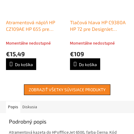
Atramentová náplň HP
Tlačová hlava HP C9380A
CZ109AE HP 655 pre
HP 72 pre DesignJet
Deskjet Ink Advantage
T610/T620/T790/T770/T110
3525/4615/4625/5525
grey/photo black
Momentálne nedostupné
Momentálne nedostupné
black (550 str.)
€15,49
€109
Do košíka
Do košíka
ZOBRAZIŤ VŠETKY SÚVISIACE PRODUKTY
Popis
Diskusia
Podrobný popis
Atramentová kazeta do HPoffficeJet 6500, farba čierna. Kód