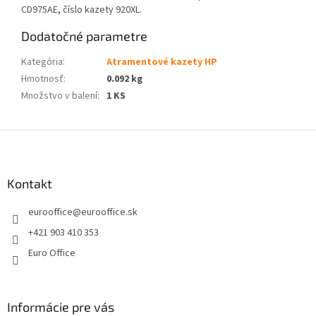
CD975AE, číslo kazety 920XL.
Dodatočné parametre
Kategória
:
Atramentové kazety HP
Hmotnosť
:
0.092 kg
Množstvo v balení
:
1 KS
Z
á
p
ä
Kontakt
t
eurooffice
@
eurooffice.sk
i
e
+421 903 410 353
Euro Office
Informácie pre vás