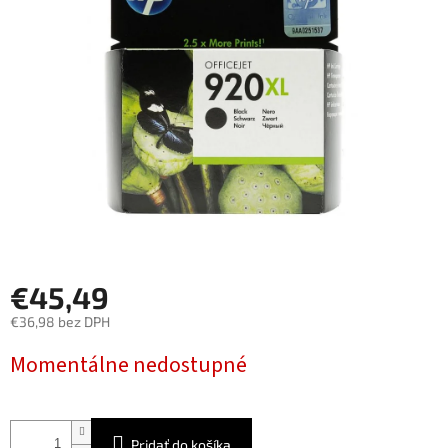
5
hviezdičiek.
€45,49
€36,98 bez DPH
Jednotková
Momentálne nedostupné
cena:
Pridať do košíka